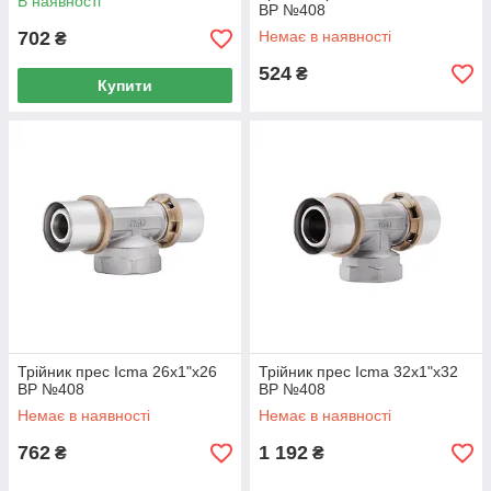
В наявності
ВР №408
702
Немає в наявності
₴
524
₴
Купити
Трійник прес Icma 26х1"х26
Трійник прес Icma 32х1"х32
ВР №408
ВР №408
Немає в наявності
Немає в наявності
762
1 192
₴
₴