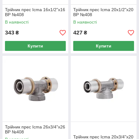
Трійник прес Icma 16х1/2"х16
Трійник прес Icma 20х1/2"х20
ВР №408
ВР №408
В наявності
В наявності
343
427
₴
₴
Купити
Купити
Трійник прес Icma 26х3/4"х26
ВР №408
Трійник прес Icma 20х3/4"х20