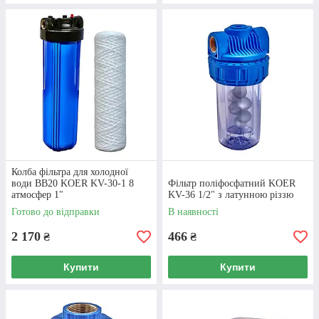
Цінова політика
Усю продукцію, яку пропонує наш
інтернет-магазин, ми закуповуємо
безпосередньо у виробників, а не через
дрібних посередників. Це дає можливість
встановлювати максимально лояльні
ціни.
Колба фільтра для холодної
води ВВ20 KOER KV-30-1 8
Фільтр поліфосфатний KOER
атмосфер 1"
KV-36 1/2" з латунною різзю
Готово до відправки
В наявності
2 170
466
₴
₴
Купити
Купити
Якість товарів