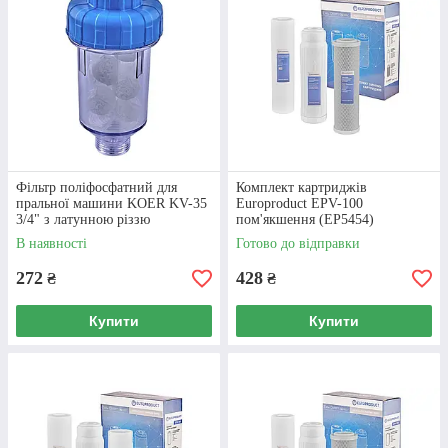
Ми переконані у тому, що будь-яка
сантехніка, будь то фільтри для очищення
води, котли чи
змішувачі для кухонної
мийки
, повинні працювати довго та
справно. На всі товари ми надаємо
гарантію!
Фільтр поліфосфатний для
Комплект картриджів
пральної машини KOER KV-35
Europroduct EPV-100
3/4" з латунною різзю
пом'якшення (EP5454)
В наявності
Готово до відправки
272
428
₴
₴
Купити
Купити
Величезний досвід
Наша компанія була заснована понад 20
років. Ми чудово розбираємося в
обладнанні для систем водопостачання та