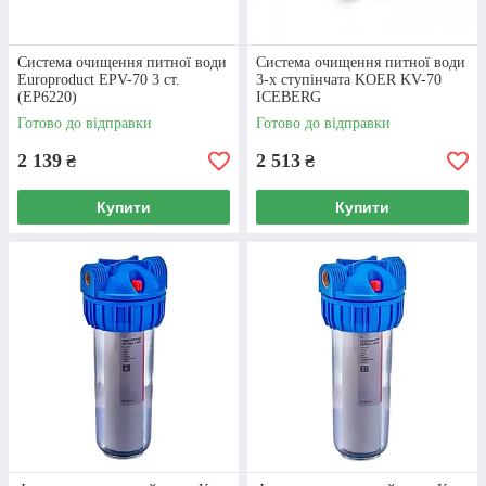
Система очищення питної води
Система очищення питної води
Europroduct EPV-70 3 ст.
3-х ступінчата KOER KV-70
(EP6220)
ICEBERG
Готово до відправки
Готово до відправки
2 139
2 513
₴
₴
Купити
Купити
Система зворотного осмосу
Koer Iceberg 5
Фільтри для води, якими оснащена дана
система, здійснюють її очищення на 5 рівнях.
Вони не тільки видаляють різноманітні
домішки, але й мінералізують рідину.
Продуктивність системи - до 200 літрів на