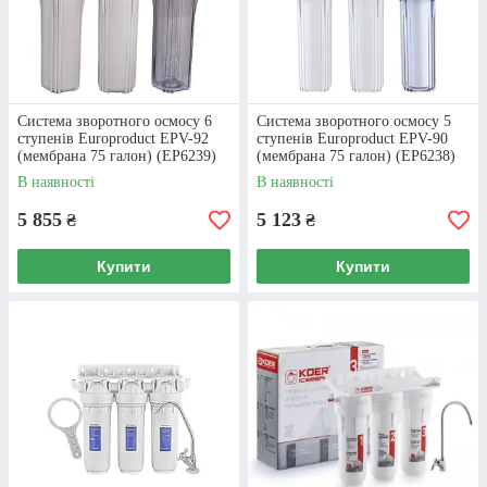
Система очищення води
потрійна Koer Iceberg
Дана система очищення трьома різними
Система зворотного осмосу 6
Система зворотного осмосу 5
фільтрами, які забезпечують не лише
ступенів Europroduct EPV-92
ступенів Europroduct EPV-90
(мембрана 75 галон) (EP6239)
(мембрана 75 галон) (EP6238)
очищення води, але й покращують її смак та
мінеральний склад. Продуктивність - 2 літри
В наявності
В наявності
за хвилину, ресурс фільтруючого модуля -
5 855
5 123
₴
₴
1600 літрів.
Купити
Купити
ДЕТАЛЬНІШЕ