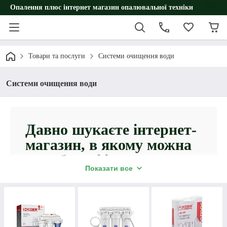
Опалення плюс інтернет магазин опалювальної техніки
Товари та послуги
Системи очищення води
Системи очищення води
Давно шукаєте інтернет-
магазин, в якому можна
придбати фільтри для
Показати все
очищення води від
провідних брендів?
Раді вітати вас на сайті компанії
“Опалення+”!