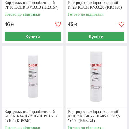
Картридж поліпропіленовий
Картридж поліпропіленовий
PP10 KOER KV.0010 (KR3157)
PP20 KOER KV.0020 (KR3158)
Готово до відправки
Готово до відправки
Розрахунок
46
46
₴
₴
Для відправки товару не потрібна передоплата -
ви можете розрахувати на пошті в момент
Купити
Купити
отримання фільтрів.
Доставка
У Харкові забрати будь-який товар можна
самостійно. Доставка в інші міста та населені
пункти здійснюється Новою поштою, Делівері та
УкрПоштою.
Картридж поліпропіленовий
Картридж поліпропіленовий
KOER KV-01-2510-01 PP1 2,5
KOER KV-01-2510-05 PP5 2,5
"х10" (KR5240)
"х10" (KR5241)
ДОСТАВКА І ОПЛАТА
Готово до відправки
Готово до відправки