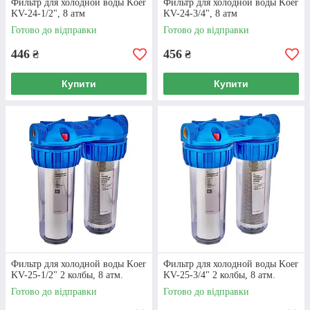
Фильтр для холодной воды Koer
Фильтр для холодной воды Koer
добу.
KV-24-1/2", 8 атм
KV-24-3/4", 8 атм
Готово до відправки
Готово до відправки
ДЕТАЛЬНІШЕ
446
456
₴
₴
Купити
Купити
4 ПРИЧИНИ
ОФОРМИТИ ПОКУПКУ
САНТЕХНІКИ В
МАГАЗИНІ
“ОПАЛЕННЯ ПЛЮС”
Фильтр для холодной воды Koer
Фильтр для холодной воды Koer
KV-25-1/2" 2 колбы, 8 атм.
KV-25-3/4" 2 колбы, 8 атм.
Готово до відправки
Готово до відправки