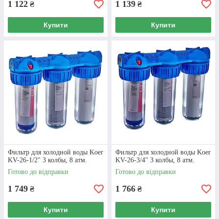
1 122
1 139
₴
₴
Купити
Купити
Товарне різноманіття
У нашому асортименті представлені
тисячі різноманітних товарів для систем
водопостачання та опалення. Серед них
як системи очищення води, так і котли,
водонагрівачі, колектори,
змішувачі для
раковини
та багато іншого!
Фильтр для холодной воды Koer
Фильтр для холодной воды Koer
KV-26-1/2" 3 колбы, 8 атм.
KV-26-3/4" 3 колбы, 8 атм.
Готово до відправки
Готово до відправки
1 749
1 766
₴
₴
Купити
Купити