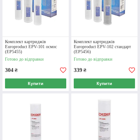
опалення, тому з легкістю зможемо
проконсультувати вас з будь-якого
питання!
Комплект картриджів
Комплект картриджів
Europroduct EPV-101 осмос
Europroduct EPV-102 стандарт
КОНТАКТНА ІНФОРМАЦІЯ
(EP5455)
(EP5456)
Готово до відправки
Готово до відправки
304
339
₴
₴
Купити
Купити
ЯК КУПИТИ ФІЛЬТРИ
ДЛЯ ВОДИ
НА
НАШОМУ САЙТІ?