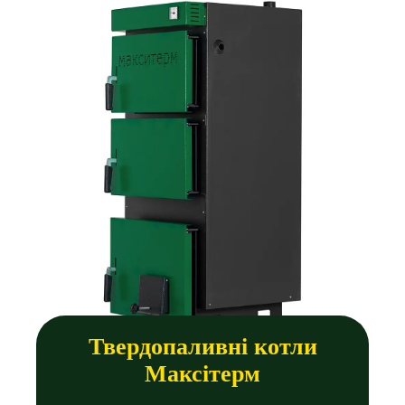
Твердопаливні котли
Максітерм