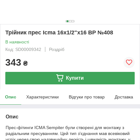
Трійник прес Icma 16х1/2"х16 ВР №408
В наявності
Код: SD00009342
Роздріб
343
₴
Купити
Опис
Характеристики
Відгуки про товар
Доставка
Опис
Прес-фітинги ICMA Sempiter були створені для монтажу з
радіальним пресуванням. Цей тип з'єднання мав всевіковий
успіх через свою надзвичайну легкість і швидкість монтажу, у