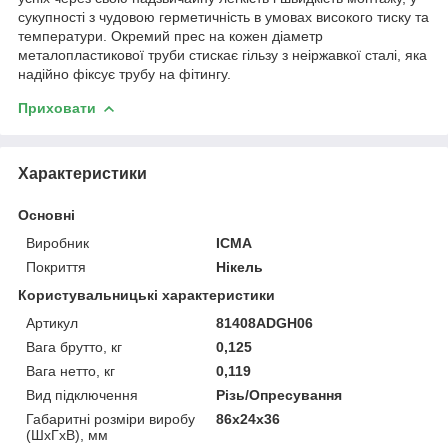
сукупності з чудовою герметичність в умовах високого тиску та
температури. Окремий прес на кожен діаметр
металопластикової труби стискає гільзу з неіржавкої сталі, яка
надійно фіксує трубу на фітингу.
Приховати
Характеристики
Основні
Виробник
ICMA
Покриття
Нікель
Користувальницькі характеристики
Артикул
81408ADGH06
Вага брутто, кг
0,125
Вага нетто, кг
0,119
Вид підключення
Різь/Опресування
Габаритні розміри виробу
86х24х36
(ШхГхВ), мм