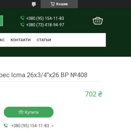
Кошик
+380 (95) 154-11-83
+380 (73) 418-94-97
АС
КОНТАКТИ
СТАТЬИ
рес Icma 26х3/4"х26 ВР №408
702 ₴
Купити
+380 (95) 154-11-83