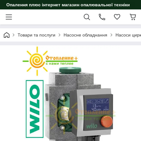
Опалення плюс інтернет магазин опалювальної техніки
Товари та послуги
Насосне обладнання
Насоси цирк