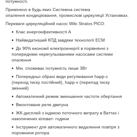
потужності.
Примінено в будь-яких Системна система
опалення кондиціювання, промислові циркуляції Установках.
Переваги циркуляційний насос Wilo Stratos PICO:
Клас енергоефективності A
Найвидатніший КПД завдяки технології ECM
До 90% економії електроенергії в порівнянні з
попередніми нерегульованими насосами системи
опалення
Мін. споживає потужність лише 3Вт
Попередньо обрані види регулювання happ-c
(перехід тиску постійний), happ-v (перепад тиску
змінний)
Автоматичний режим зменшення частоти обертання
Вмонтоване реле двигуна
ЖК-дисплей з індикою поточного витрату в Ваттах і
накопичених кіловат- години
Інструмент для автоматичного видалення повітря з
порожнини ротора