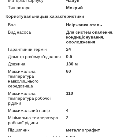
Матеріал корпусу
Чавун
Тип ротора
Мокрий
Користувальницькі характеристики
Вал
Неіржавка сталь
Вид насоса
Для систем опалення,
кондиціонування,
охолодження
Гарантійний термін
24
Діаметр роз'єму з'єднання
0.5
Довжина
130 м
Максимальна
60
температура
навколишнього
середовища
Максимальна
110
температура робочої
рідини
Максимальний напір
4
Мінімальна температура
2
робочої рідини
Підшипник
металлографит