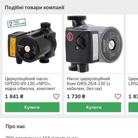
Подібні товари компанії
Циркуляційний насос
Насос циркуляційний
Цирк
GPD20-4S-130 «NPO»,
Koer.GRS-25/4-130 (з
LRS2
мідна обмотка, комплект
кабелем, без гак)
гайок
1 841
1 730
1 8
₴
₴
Купити
Купити
Про нас