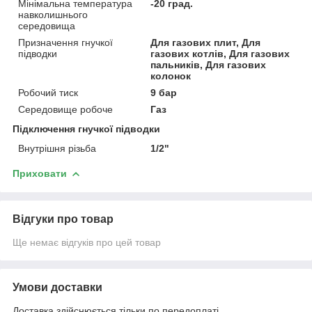
Мінімальна температура
-20 град.
навколишнього
середовища
Призначення гнучкої
Для газових плит, Для
підводки
газових котлів, Для газових
пальників, Для газових
колонок
Робочий тиск
9 бар
Середовище робоче
Газ
Підключення гнучкої підводки
Внутрішня різьба
1/2"
Приховати
Відгуки про товар
Ще немає відгуків про цей товар
Умови доставки
Доставка здійснюється тільки по передоплаті.