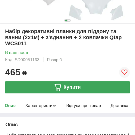
Набір декоративні планки для піддону та
ванни (2x1м) + з'єднання + 2 ковпачки Qtap
WCS011
В наявності
Код: SD00051163
Роздріб
465
₴
Купити
Опис
Характеристики
Відгуки про товар
Доставка
Опис
Набір складається з двох декоративних планок завдовжки по 1