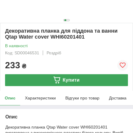
Декоративна планка для піддона та ванни
Qtap Water cover WHI60201401
В наявності
Код: SD00046531
Роздріб
233
₴
Купити
Опис
Характеристики
Відгуки про товар
Доставка
Опис
Декоративна планка Qtap Water cover WHI60201401
виготовлена з високоякісного пластику білого кольору. Виріб