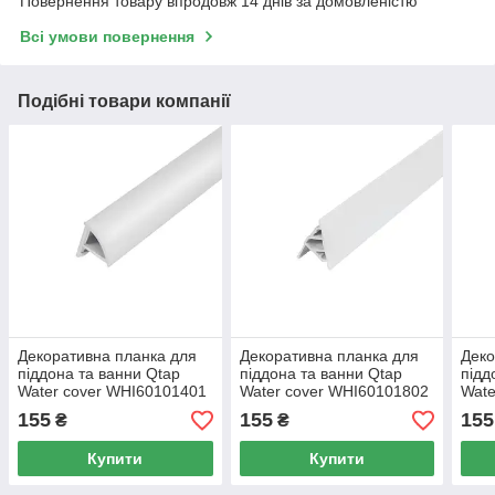
Повернення товару впродовж 14 днів за домовленістю
Всі умови повернення
Подібні товари компанії
Декоративна планка для
Декоративна планка для
Деко
піддона та ванни Qtap
піддона та ванни Qtap
підд
Water cover WHI60101401
Water cover WHI60101802
Wate
155
155
155
₴
₴
Купити
Купити