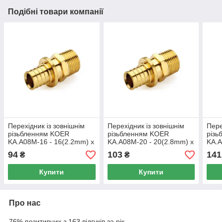
Подібні товари компанії
Перехідник із зовнішнім
Перехідник із зовнішнім
Пере
різьбленням KOER
різьбленням KOER
різ
KA.A08M-16 - 16(2.2mm) x
KA.A08M-20 - 20(2.8mm) x
KA.A
3/4 "M
3/4 "M
3/4 
94
103
141
₴
₴
Купити
Купити
Про нас
76% позитивних з 163 відгуків за рік