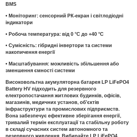
BMS
•
Моніторинг
: сенсорний РК-екран і світлодіодні
індикатори
•
Робоча температура
: від 0 °C до +40 °C
•
Сумісність
: гібридні інвертори та системи
накопичення енергії
•
Масштабування
: можливість збільшення або
зменшення ємності системи
Високовольтна акумуляторна батарея LP LiFePO4
Battery HV підходить для резервного
електропостачання житлових будинків, офісів,
магазинів, медичних установ, об'єктів
інфраструктури та промислових підприємств.
Вона забезпечує ефективне зберігання енергії,
тривалий термін експлуатації та стабільну роботу
в складі сучасних систем автономного та
резервного живлення. Вибирайте LP LiFePO4