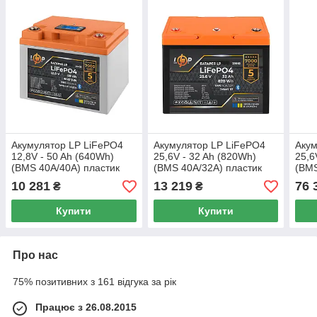
Акумулятор LP LiFePO4
Акумулятор LP LiFePO4
Акум
12,8V - 50 Ah (640Wh)
25,6V - 32 Ah (820Wh)
25,6
(BMS 40A/40А) пластик
(BMS 40A/32А) пластик
(BMS
LCD Smart BT
Smart BT
мет
10 281
13 219
76 
₴
₴
RS4
Купити
Купити
Про нас
75% позитивних з 161 відгука за рік
Працює з 26.08.2015