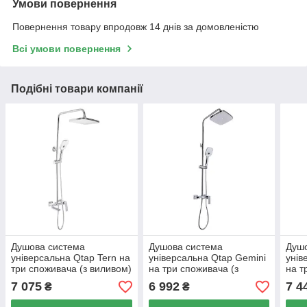
Умови повернення
Повернення товару впродовж 14 днів за домовленістю
Всі умови повернення
Подібні товари компанії
Душова система
Душова система
Душ
універсальна Qtap Tern на
універсальна Qtap Gemini
унів
три споживача (з виливом)
на три споживача (з
на т
QTTER111CRM47591
виливом)
вили
7 075
6 992
7 4
₴
₴
Chrome
QTGEM111CRM45685
QTA
Chrome
Chr