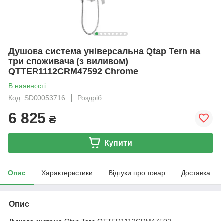
Душова система універсальна Qtap Tern на
три споживача (з виливом)
QTTER1112CRM47592 Chrome
В наявності
Код: SD00053716
Роздріб
6 825
₴
Купити
Опис
Характеристики
Відгуки про товар
Доставка
Опис
Душова система Qtap Tern QTTER1112CRM47592 —