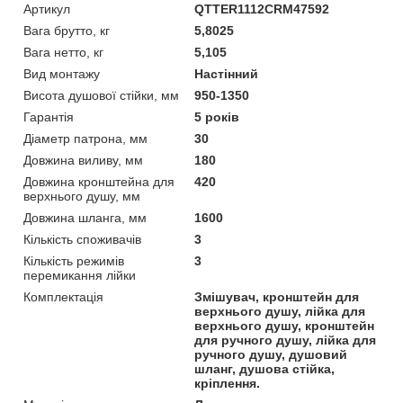
Артикул
QTTER1112CRM47592
Вага брутто, кг
5,8025
Вага нетто, кг
5,105
Вид монтажу
Настінний
Висота душової стійки, мм
950-1350
Гарантія
5 років
Діаметр патрона, мм
30
Довжина виливу, мм
180
Довжина кронштейна для
420
верхнього душу, мм
Довжина шланга, мм
1600
Кількість споживачів
3
Кількість режимів
3
перемикання лійки
Комплектація
Змішувач, кронштейн для
верхнього душу, лійка для
верхнього душу, кронштейн
для ручного душу, лійка для
ручного душу, душовий
шланг, душова стійка,
кріплення.