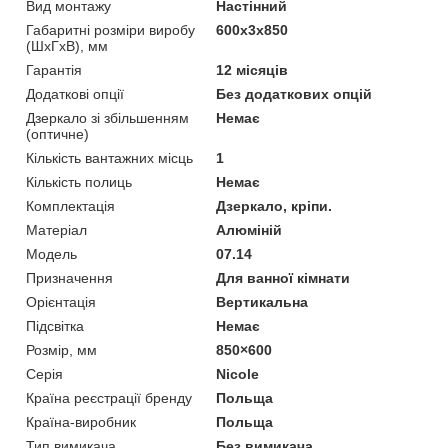
Вид монтажу
Настінний
Габаритні розміри виробу
600х3х850
(ШхГхВ), мм
Гарантія
12 місяців
Додаткові опції
Без додаткових опцій
Дзеркало зі збільшенням
Немає
(оптичне)
Кількість вантажних місць
1
Кількість полиць
Немає
Комплектація
Дзеркало, кріпи.
Матеріал
Алюміній
Мoдель
07.14
Призначення
Для ванної кімнати
Орієнтація
Вертикальна
Підсвітка
Немає
Розмір, мм
850×600
Серія
Nicole
Країна реєстрації бренду
Польща
Країна-виробник
Польща
Тип вимикача
Без вимикача