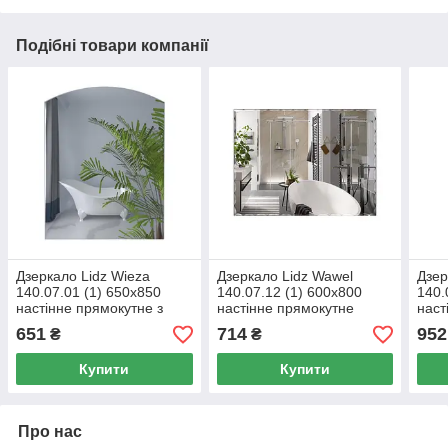
Подібні товари компанії
Дзеркало Lidz Wieza
Дзеркало Lidz Wawel
Дзер
140.07.01 (1) 650х850
140.07.12 (1) 600х800
140.
настінне прямокутне з
настінне прямокутне
наст
дугоподібним верхом
LD78WA6080
LD7
651
714
952
₴
₴
LD78WI6585
Купити
Купити
Про нас