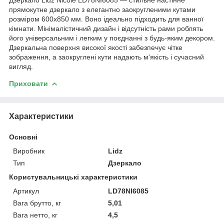
прямокутне дзеркало з елегантно заокругленими кутами
розміром 600х850 мм. Воно ідеально підходить для ванної
кімнати. Мінімалістичний дизайн і відсутність рами роблять
його універсальним і легким у поєднанні з будь-яким декором.
Дзеркальна поверхня високої якості забезпечує чітке
зображення, а заокруглені кути надають м'якість і сучасний
вигляд.
Приховати
Характеристики
Основні
Виробник
Lidz
Тип
Дзеркало
Користувальницькі характеристики
Артикул
LD78NI6085
Вага брутто, кг
5,01
Вага нетто, кг
4,5