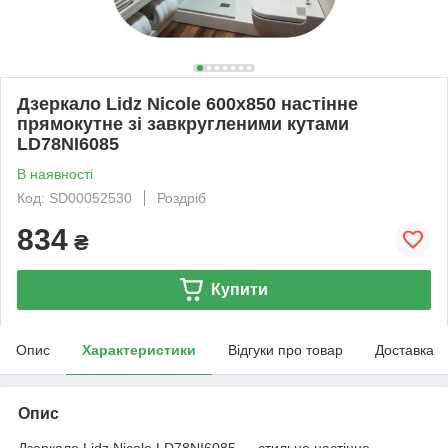
Дзеркало Lidz Nicole 600х850 настінне
прямокутне зі завкругленими кутами
LD78NI6085
В наявності
Код: SD00052530
Роздріб
834
₴
Купити
Опис
Характеристики
Відгуки про товар
Доставка
Опис
Дзеркало Lidz Nicole LD78NI6085 — стильне настінне