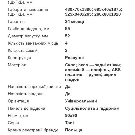
(ШхГхВ), мм
Габарити паковання
430х70х1890; 695х40х1875;
(ШхГхВ), мм
925х940х265; 260х60х1920
Гарантія
24 місяці
Глибина піддона, мм
55
Діаметр випуску, мм
52
Кількість вантажних місць
4
Кількість секцій
2
Конструкція
Розсувні
Матеріал
Скло; скло — задні стінки;
алюміній — профіль; ABS
пластик — ручки; акрил —
піддон
Наявність верхньої кришки
Да
Наявність піддона
Да
Орієнтація
Універсальний
Панель до піддона
Суцільнолита з піддоном
Розмір, см
90x90
Серія
Tani
Країна реєстрації бренду
Польща