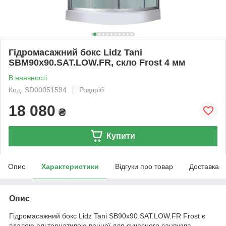
Гідромасажний бокс Lidz Tani
SBM90x90.SAT.LOW.FR, скло Frost 4 мм
В наявності
Код: SD00051594
Роздріб
18 080
₴
Купити
Опис
Характеристики
Відгуки про товар
Доставка
Опис
Гідромасажний бокс Lidz Tani SB90x90.SAT.LOW.FR Frost є
вдалою альтернативою ванної для сучасного санвузла.