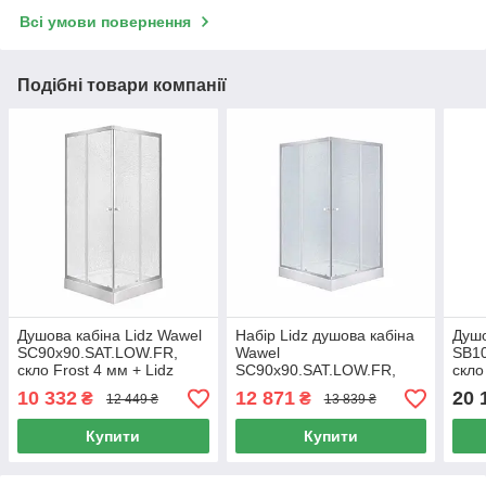
Всі умови повернення
Подібні товари компанії
Душова кабіна Lidz Wawel
Набір Lidz душова кабіна
Душо
SC90x90.SAT.LOW.FR,
Wawel
SB1
скло Frost 4 мм + Lidz
SC90x90.SAT.LOW.FR,
скло
Душовий піддон KAPIELKA
скло Frost 4 мм + піддон
10 332
12 871
20 
₴
₴
12 449 ₴
13 839 ₴
ST90x90х14
Mazur
Купити
Купити