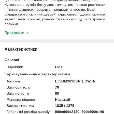
Кутова конструкція боксу дасть змогу комплексно розв'язати
питання душових процедур і заощадити простір. Бокс
складається зі скляних дверей, акрилового піддона, скляних
задніх стінок і кришки, ручного та верхнього душу та зручної
полички.
Приховати
Характеристики
Основні
Виробник
Lidz
Користувальницькі характеристики
Артикул
LTSBM9090SATLOWFR
Вага брутто, кг
76
Вага нетто, кг
69
Різновид піддона
Низький
Висота скла, мм
1835 / 1875
Габаритні розміри виробу
900х900х2130; 900х900х140