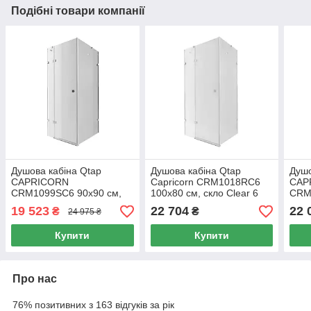
Подібні товари компанії
Душова кабіна Qtap
Душова кабіна Qtap
Душо
CAPRICORN
Capricorn CRM1018RC6
CAP
CRM1099SC6 90х90 см,
100х80 см, скло Clear 6
CRM
скло Clear 6 мм, CalcLess,
мм, CalcLess, без піддона
скло
19 523
22 704
22 
₴
₴
24 975 ₴
без піддона
без 
Купити
Купити
Про нас
76% позитивних з 163 відгуків за рік