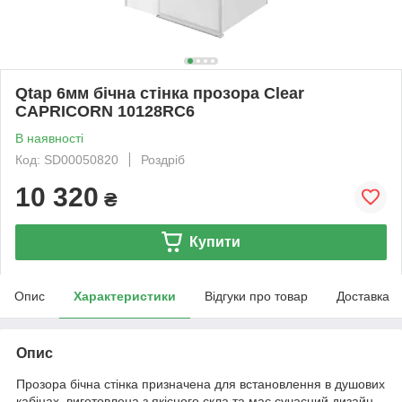
Qtap 6мм бічна стінка прозора Clear
CAPRICORN 10128RC6
В наявності
Код: SD00050820
Роздріб
10 320
₴
Купити
Опис
Характеристики
Відгуки про товар
Доставка
Опис
Прозора бічна стінка призначена для встановлення в душових
кабінах, виготовлена з якісного скла та має сучасний дизайн.