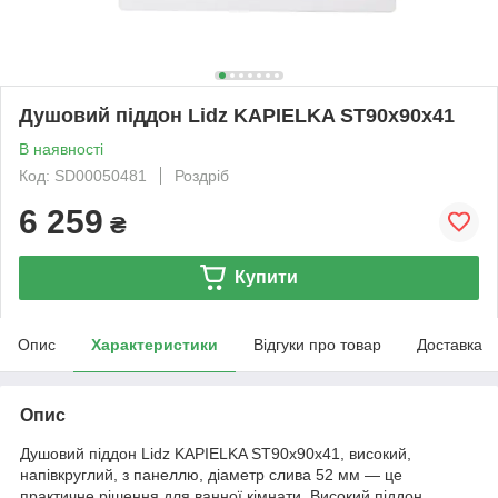
Душовий піддон Lidz KAPIELKA ST90x90x41
В наявності
Код: SD00050481
Роздріб
6 259
₴
Купити
Опис
Характеристики
Відгуки про товар
Доставка
Опис
Душовий піддон Lidz KAPIELKA ST90x90x41, високий,
напівкруглий, з панеллю, діаметр слива 52 мм — це
практичне рішення для ванної кімнати. Високий піддон