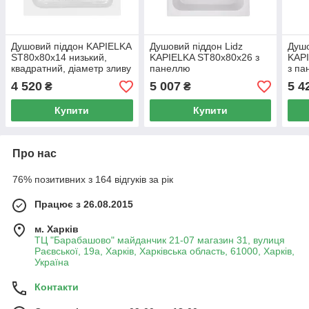
Душовий піддон KAPIELKA
Душовий піддон Lidz
Душо
ST80x80х14 низький,
KAPIELKA ST80x80x26 з
KAP
квадратний, діаметр зливу
панеллю
з па
52 мм Lidz
4 520
5 007
5 4
₴
₴
Купити
Купити
Про нас
76% позитивних з 164 відгуків за рік
Працює з 26.08.2015
м. Харків
ТЦ "Барабашово" майданчик 21-07 магазин 31, вулиця
Раєвської, 19а, Харків, Харківська область, 61000, Харків,
Україна
Контакти