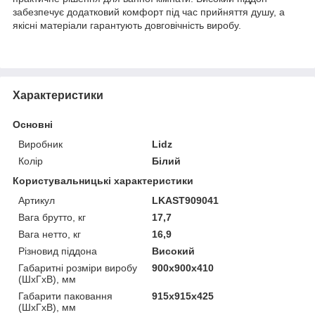
забезпечує додатковий комфорт під час прийняття душу, а
якісні матеріали гарантують довговічність виробу.
Характеристики
Основні
Виробник
Lidz
Колір
Білий
Користувальницькі характеристики
Артикул
LKAST909041
Вага брутто, кг
17,7
Вага нетто, кг
16,9
Різновид піддона
Високий
Габаритні розміри виробу
900х900х410
(ШхГхВ), мм
Габарити паковання
915х915х425
(ШхГхВ), мм