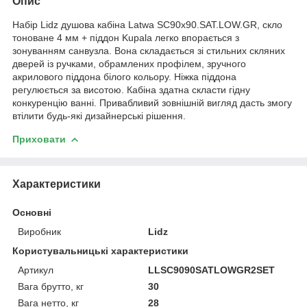
Опис
Набір Lidz душова кабіна Latwa SC90x90.SAT.LOW.GR, скло
тоноване 4 мм + піддон Kupala легко впорається з
зонуванням санвузла. Вона складається зі стильних скляних
дверей із ручками, обрамлених профілем, зручного
акрилового піддона білого кольору. Ніжка піддона
регулюється за висотою. Кабіна здатна скласти гідну
конкуренцію ванні. Привабливий зовнішній вигляд дасть змогу
втілити будь-які дизайнерські рішення.
Приховати
Характеристики
Основні
Виробник
Lidz
Користувальницькі характеристики
Артикул
LLSC9090SATLOWGR2SET
Вага брутто, кг
30
Вага нетто, кг
28