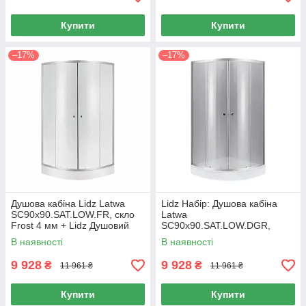
Купити
Купити
–17%
–17%
Душова кабіна Lidz Latwa
Lidz Набір: Душова кабіна
SC90x90.SAT.LOW.FR, скло
Latwa
Frost 4 мм + Lidz Душовий
SC90x90.SAT.LOW.DGR,
піддон KAPIELKA ST90x90x15
напівкругла, скло тоноване
В наявності
В наявності
4 мм + Душовий піддон
Kapielka ST90x90x14
9 928
9 928
₴
₴
11 961 ₴
11 961 ₴
Купити
Купити