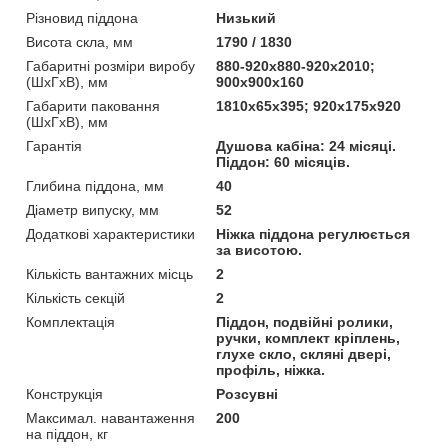
Різновид піддона
Низький
Висота скла, мм
1790 / 1830
Габаритні розміри виробу
880-920х880-920х2010;
(ШхГхВ), мм
900х900х160
Габарити паковання
1810х65х395; 920х175х920
(ШхГхВ), мм
Гарантія
Душова кабіна: 24 місяці.
Піддон: 60 місяців.
Глибина піддона, мм
40
Діаметр випуску, мм
52
Додаткові характеристики
Ніжка піддона регулюється
за висотою.
Кількість вантажних місць
2
Кількість секцій
2
Комплектація
Піддон, подвійні ролики,
ручки, комплект кріплень,
глухе скло, скляні двері,
профіль, ніжка.
Конструкція
Розсувні
Максимал. навантаження
200
на піддон, кг