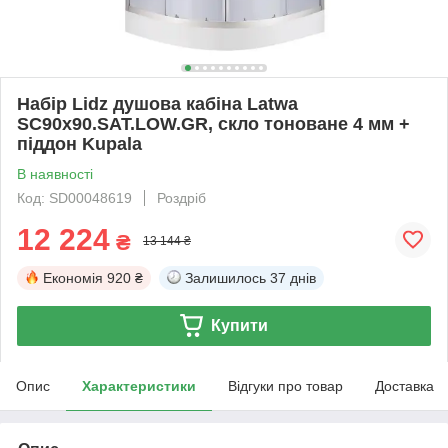
Набір Lidz душова кабіна Latwa
SC90x90.SAT.LOW.GR, скло тоноване 4 мм +
піддон Kupala
В наявності
Код: SD00048619
Роздріб
12 224
₴
13 144 ₴
Економія
920 ₴
Залишилось
37 днів
Купити
Опис
Характеристики
Відгуки про товар
Доставка