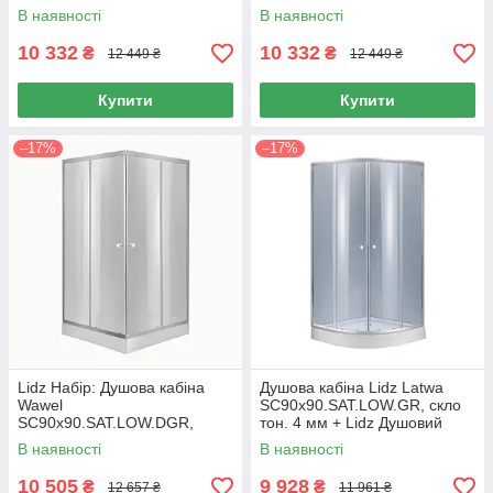
піддон KAPIELKA ST90x90х14
піддон KAPIELKA ST90x90х14
В наявності
В наявності
10 332
10 332
₴
₴
12 449 ₴
12 449 ₴
Купити
Купити
–17%
–17%
Lidz Набір: Душова кабіна
Душова кабіна Lidz Latwa
Wawel
SC90x90.SAT.LOW.GR, скло
SC90x90.SAT.LOW.DGR,
тон. 4 мм + Lidz Душовий
квадратна, скло тоноване
піддон KAPIELKA ST90x90x14
В наявності
В наявності
4 мм + Душовий піддон
Kapielka ST90x90x14
10 505
9 928
₴
₴
12 657 ₴
11 961 ₴