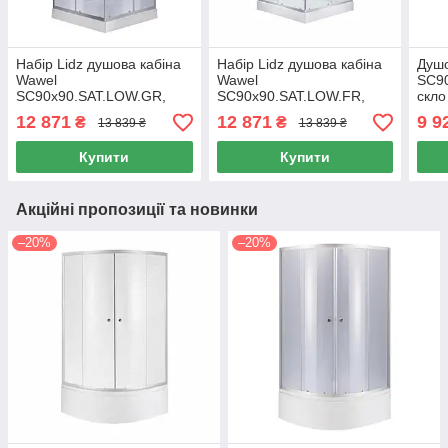
Набір Lidz душова кабіна
Набір Lidz душова кабіна
Душо
Wawel
Wawel
SC9
SC90x90.SAT.LOW.GR,
SC90x90.SAT.LOW.FR,
скло
скло тоноване 4 мм +
скло Frost 4 мм + піддон
Душо
12 871
12 871
9 9
₴
₴
13 839 ₴
13 839 ₴
піддон Mazur
Mazur
ST9
Купити
Купити
Акційні пропозиції та новинки
–20%
–20%