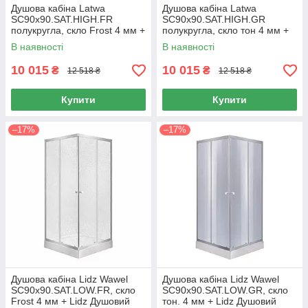
Душова кабіна Latwa
Душова кабіна Latwa
SC90x90.SAT.HIGH.FR
SC90x90.SAT.HIGH.GR
полукругла, скло Frost 4 мм +
полукругла, скло тон 4 мм +
Душовий піддон KAPIELKA
Душовий піддон KAPIELKA
В наявності
В наявності
ST90x90x41, з панеллю Lidz
ST90x90x41, з панеллю Lidz
10 015
10 015
₴
₴
12 518 ₴
12 518 ₴
Купити
Купити
–17%
–17%
Душова кабіна Lidz Wawel
Душова кабіна Lidz Wawel
SC90x90.SAT.LOW.FR, скло
SC90x90.SAT.LOW.GR, скло
Frost 4 мм + Lidz Душовий
тон. 4 мм + Lidz Душовий