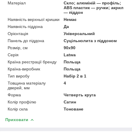
Матеріал
Скло; алюміній — профіль;
ABS пластик — ручки; акрил
— піддон
Наявність верхньої кришки
Немає
Наявність піддона
Да
Орієнтація
Універсальний
Панель до піддона
Суцільнолита з піддоном
Розмір, см
90x90
Серія
Latwa
Країна реєстрації бренду
Польща
Країна-виробник
Польща
Тип виробу
Набір 2 в 1
Товщина матеріалу
4
дверей, мм
Форма
Четверть круга
Колір профілю
Сатин
Колір скла
Тоноване
Приховати