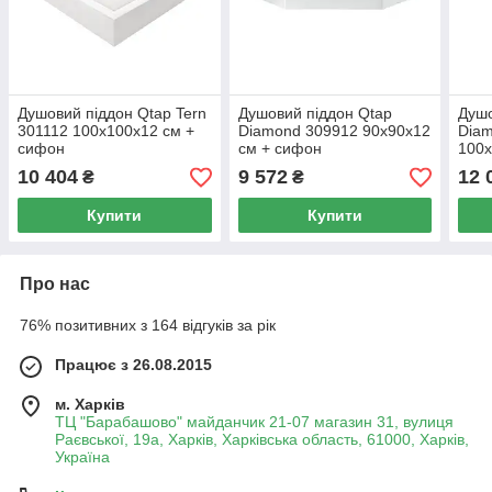
Душовий піддон Qtap Tern
Душовий піддон Qtap
Душо
301112 100x100x12 см +
Diamond 309912 90x90x12
Diam
сифон
см + сифон
100x
10 404
9 572
12 
₴
₴
Купити
Купити
Про нас
76% позитивних з 164 відгуків за рік
Працює з 26.08.2015
м. Харків
ТЦ "Барабашово" майданчик 21-07 магазин 31, вулиця
Раєвської, 19а, Харків, Харківська область, 61000, Харків,
Україна