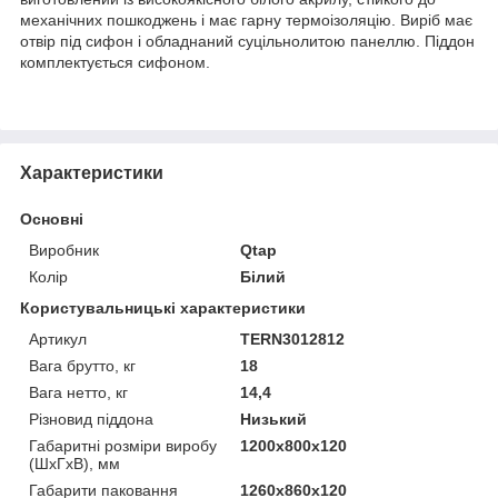
механічних пошкоджень і має гарну термоізоляцію. Виріб має
отвір під сифон і обладнаний суцільнолитою панеллю. Піддон
комплектується сифоном.
Характеристики
Основні
Виробник
Qtap
Колір
Білий
Користувальницькі характеристики
Артикул
TERN3012812
Вага брутто, кг
18
Вага нетто, кг
14,4
Різновид піддона
Низький
Габаритні розміри виробу
1200х800х120
(ШхГхВ), мм
Габарити паковання
1260x860x120