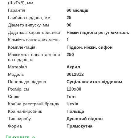
(ШхГхВ), мм
Гарантія
60 місяців
Глибина піддона, мм
25
Діаметр випуску, мм
90
Додаткові характеристики
Ніжки піддона регулюються.
Кількість вантажних місць
1
Комплектація
Піддон, ніжки, сифон
Максимал. навантаження
250
на піддон, кг
Матеріал
Акрил
Мoдель
3012812
Панель до піддона
Суцільнолита з піддоном
Розмір, см
120x80
Серія
Tern
Країна реєстрації бренду
Чехія
Країна-виробник
Польща
Тип виробу
Душовий піддон
Форма
Прямокутна
Приховати