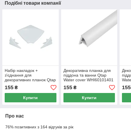
Подібні товари компанії
Набір накладок +
Декоративна планка для
Деко
з'єднання для
піддона та ванни Qtap
підд
декоративних планок Qtap
Water cover WHI60101401
Wate
Water cover Set 03
155
155
155
₴
₴
Купити
Купити
Про нас
76% позитивних з 164 відгуків за рік