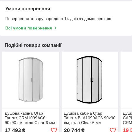
Умови повернення
Повернення товару впродовж 14 днів за домовленістю
Всі умови повернення
Подібні товари компанії
Душова кабіна Qtap
Душова кабіна Qtap
Душо
Taurus CRM1099AC6
Taurus BLA1099AC6 90х90
CAP
90х90 см, скло Clear 6 мм
см, скло Clear 6 мм
CRM
покриття CalcLess, без
покриття CalcLess, без
скло
17 493
20 744
19 
₴
₴