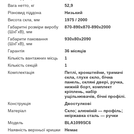
Вага нетто, кг
52,9
Різновид піддона
Низький
Висота скла, мм
1975 / 2000
Габаритні розміри виробу
870-890х870-890х2000
(ШхГхВ), мм
Габарити паковання
930х80х2090
(ШхГхВ), мм
Гарантія
36 місяців
Кількість вантажних місць
1
Кількість секцій
1
Комплектація
Петлі, кронштейни, тримачі
скла, глухе скло, бічна
панель, скляні двері, ручка,
нижній борт, комплект
кріплень, набір
ущільнювачів, бічні профілі.
Конструкція
Двостулкові
Матеріал
Скло; алюміній — профіль;
неіржавка сталь — ручки
Мoдель
BLA1099SC6
Наявність верхньої кришки
Немає