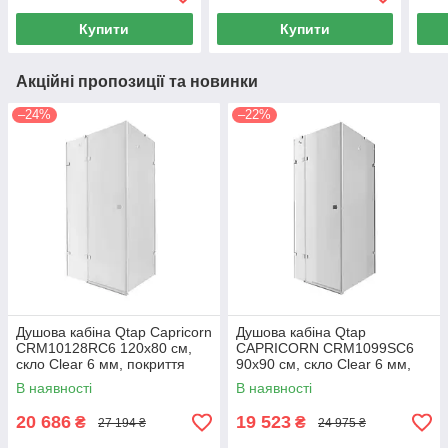
піддона
піддона
без 
Купити
Купити
Акційні пропозиції та новинки
–24%
–22%
Душова кабіна Qtap Capricorn
Душова кабіна Qtap
CRM10128RC6 120x80 см,
CAPRICORN CRM1099SC6
скло Clear 6 мм, покриття
90х90 см, скло Clear 6 мм,
CalcLess без піддона
CalcLess, без піддона
В наявності
В наявності
20 686
19 523
₴
₴
27 194 ₴
24 975 ₴