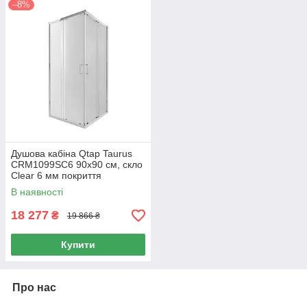
–8%
Душова кабіна Qtap Taurus
CRM1099SC6 90х90 см, скло
Clear 6 мм покриття
CalcLess, без піддона
В наявності
18 277
₴
19 866 ₴
Купити
Про нас