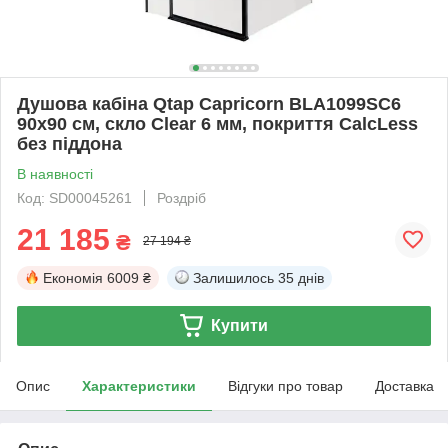
Душова кабіна Qtap Capricorn BLA1099SC6
90x90 см, скло Clear 6 мм, покриття CalcLess
без піддона
В наявності
Код: SD00045261
Роздріб
21 185
₴
27 194 ₴
Економія
6009 ₴
Залишилось
35 днів
Купити
Опис
Характеристики
Відгуки про товар
Доставка