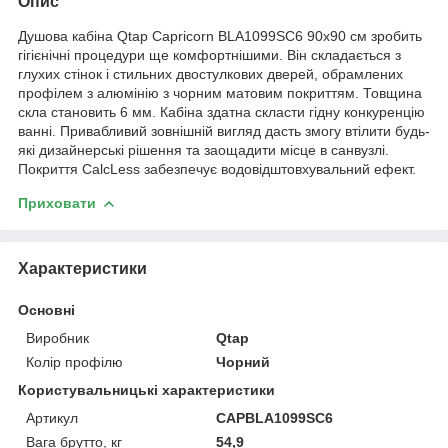
Опис
Душова кабіна Qtap Capricorn BLA1099SC6 90x90 см зробить
гігієнічні процедури ще комфортнішими. Він складається з
глухих стінок і стильних двостулкових дверей, обрамлених
профілем з алюмінію з чорним матовим покриттям. Товщина
скла становить 6 мм. Кабіна здатна скласти гідну конкуренцію
ванні. Привабливий зовнішній вигляд дасть змогу втілити будь-
які дизайнерські рішення та заощадити місце в санвузлі.
Покриття CalcLess забезпечує водовідштовхувальний ефект.
Приховати
Характеристики
Основні
Виробник
Qtap
Колір профілю
Чорний
Користувальницькі характеристики
Артикул
CAPBLA1099SC6
Вага брутто, кг
54,9