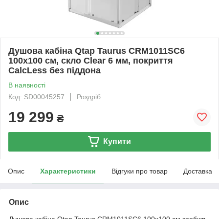
Душова кабіна Qtap Taurus CRM1011SC6
100x100 см, скло Clear 6 мм, покриття
CalcLess без піддона
В наявності
Код: SD00045257
Роздріб
19 299
₴
Купити
Опис
Характеристики
Відгуки про товар
Доставка
Опис
Душова кабіна Qtap Taurus CRM1011SC6 100x100 см зробить