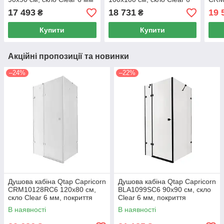
покриття CalcLess, без
мм покриття CalcLess, без
скло
17 493
18 731
19 
₴
₴
піддона
піддона
без 
Купити
Купити
Акційні пропозиції та новинки
–24%
–22%
Душова кабіна Qtap Capricorn
Душова кабіна Qtap Capricorn
CRM10128RC6 120x80 см,
BLA1099SC6 90x90 см, скло
скло Clear 6 мм, покриття
Clear 6 мм, покриття
CalcLess без піддона
CalcLess без піддона
В наявності
В наявності