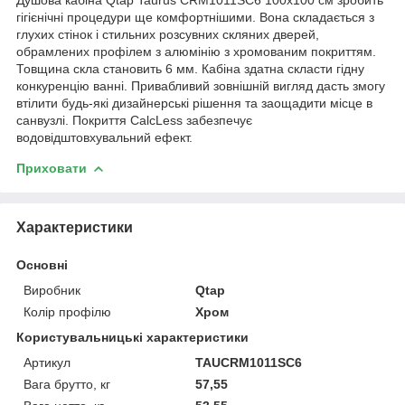
гігієнічні процедури ще комфортнішими. Вона складається з
глухих стінок і стильних розсувних скляних дверей,
обрамлених профілем з алюмінію з хромованим покриттям.
Товщина скла становить 6 мм. Кабіна здатна скласти гідну
конкуренцію ванні. Привабливий зовнішній вигляд дасть змогу
втілити будь-які дизайнерські рішення та заощадити місце в
санвузлі. Покриття CalcLess забезпечує
водовідштовхувальний ефект.
Приховати
Характеристики
Основні
Виробник
Qtap
Колір профілю
Хром
Користувальницькі характеристики
Артикул
TAUCRM1011SC6
Вага брутто, кг
57,55