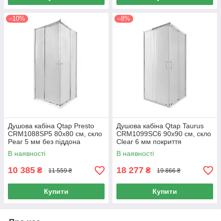
–10%
–8%
Душова кабіна Qtap Presto
Душова кабіна Qtap Taurus
CRM1088SP5 80х80 см, скло
CRM1099SC6 90х90 см, скло
Pear 5 мм без піддона
Clear 6 мм покриття
CalcLess, без піддона
В наявності
В наявності
10 385
18 277
₴
₴
11 559 ₴
19 866 ₴
Купити
Купити