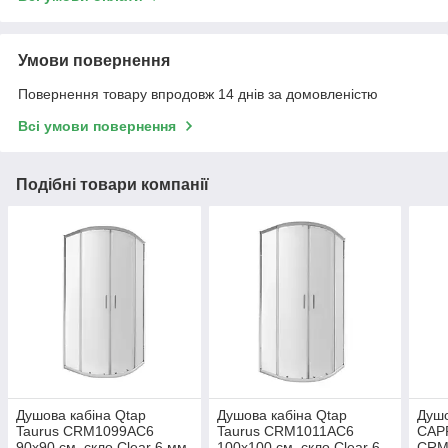
Умови повернення
Повернення товару впродовж 14 днів за домовленістю
Всі умови повернення
Подібні товари компанії
Душова кабіна Qtap
Душова кабіна Qtap
Душо
Taurus CRM1099AC6
Taurus CRM1011AC6
CAP
90х90 см, скло Clear 6 мм
100х100 см, скло Clear 6
CRM