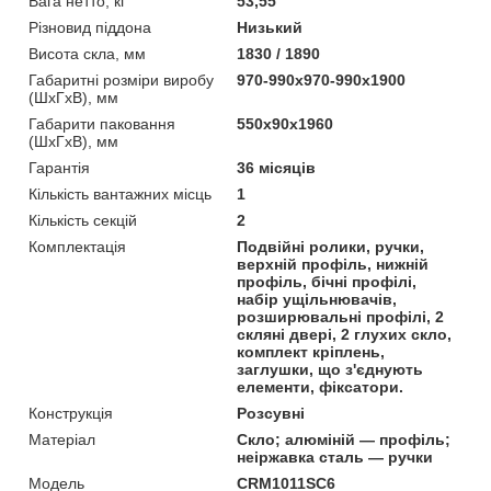
Вага нетто, кг
53,55
Різновид піддона
Низький
Висота скла, мм
1830 / 1890
Габаритні розміри виробу
970-990х970-990х1900
(ШхГхВ), мм
Габарити паковання
550х90х1960
(ШхГхВ), мм
Гарантія
36 місяців
Кількість вантажних місць
1
Кількість секцій
2
Комплектація
Подвійні ролики, ручки,
верхній профіль, нижній
профіль, бічні профілі,
набір ущільнювачів,
розширювальні профілі, 2
скляні двері, 2 глухих скло,
комплект кріплень,
заглушки, що з'єднують
елементи, фіксатори.
Конструкція
Розсувні
Матеріал
Скло; алюміній — профіль;
неіржавка сталь — ручки
Мoдель
CRM1011SC6