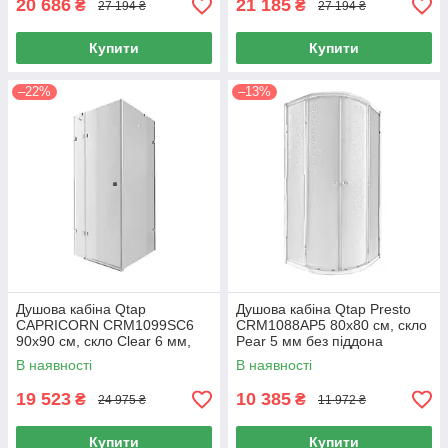
20 686
21 185
₴
₴
27 194 ₴
27 194 ₴
Купити
Купити
–22%
–13%
Душова кабіна Qtap
Душова кабіна Qtap Presto
CAPRICORN CRM1099SC6
CRM1088AP5 80х80 см, скло
90х90 см, скло Clear 6 мм,
Pear 5 мм без піддона
CalcLess, без піддона
В наявності
В наявності
19 523
10 385
₴
₴
24 975 ₴
11 972 ₴
Купити
Купити