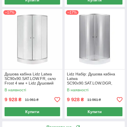
Купити
Купити
–17%
–17%
Душова кабіна Lidz Latwa
Lidz Набір: Душова кабіна
SC90x90.SAT.LOW.FR, скло
Latwa
Frost 4 мм + Lidz Душовий
SC90x90.SAT.LOW.DGR,
піддон KAPIELKA ST90x90x15
напівкругла, скло тоноване
В наявності
В наявності
4 мм + Душовий піддон
Kapielka ST90x90x14
9 928
9 928
₴
₴
11 961 ₴
11 961 ₴
Купити
Купити