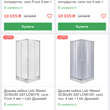
полукругла, скло Frost 4 мм +
полукругла, скло тон 4 мм +
Душовий піддон KAPIELKA
Душовий піддон KAPIELKA
В наявності
В наявності
ST90x90x41, з панеллю Lidz
ST90x90x41, з панеллю Lidz
10 015
10 015
₴
₴
12 518 ₴
12 518 ₴
Купити
Купити
–17%
–17%
Душова кабіна Lidz Wawel
Душова кабіна Lidz Wawel
SC90x90.SAT.LOW.FR, скло
SC90x90.SAT.LOW.GR, скло
Frost 4 мм + Lidz Душовий
тон. 4 мм + Lidz Душовий
піддон KAPIELKA ST90x90х14
піддон KAPIELKA ST90x90х14
В наявності
В наявності