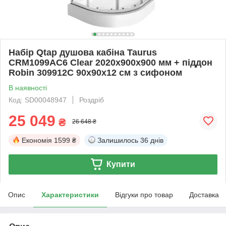
Набір Qtap душова кабіна Taurus
CRM1099AC6 Clear 2020x900x900 мм + піддон
Robin 309912C 90x90x12 см з сифоном
В наявності
Код: SD00048947
Роздріб
25 049
₴
26 648 ₴
Економія
1599 ₴
Залишилось
36 днів
Купити
Опис
Характеристики
Відгуки про товар
Доставка