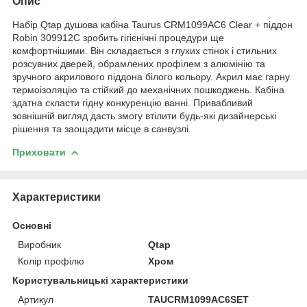
Опис
Набір Qtap душова кабіна Taurus CRM1099AC6 Clear + піддон
Robin 309912C зробить гігієнічні процедури ще
комфортнішими. Він складається з глухих стінок і стильних
розсувних дверей, обрамлених профілем з алюмінію та
зручного акрилового піддона білого кольору. Акрил має гарну
термоізоляцію та стійкий до механічних пошкоджень. Кабіна
здатна скласти гідну конкуренцію ванні. Привабливий
зовнішній вигляд дасть змогу втілити будь-які дизайнерські
рішення та заощадити місце в санвузлі.
Приховати
Характеристики
Основні
Виробник
Qtap
Колір профілю
Хром
Користувальницькі характеристики
Артикул
TAUCRM1099AC6SET