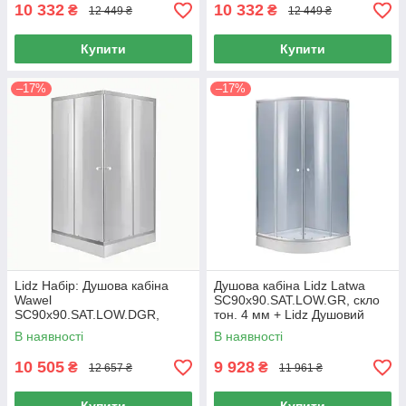
10 332
10 332
₴
₴
12 449 ₴
12 449 ₴
Купити
Купити
–17%
–17%
Lidz Набір: Душова кабіна
Душова кабіна Lidz Latwa
Wawel
SC90x90.SAT.LOW.GR, скло
SC90x90.SAT.LOW.DGR,
тон. 4 мм + Lidz Душовий
квадратна, скло тоноване
піддон KAPIELKA ST90x90x14
В наявності
В наявності
4 мм + Душовий піддон
Kapielka ST90x90x14
10 505
9 928
₴
₴
12 657 ₴
11 961 ₴