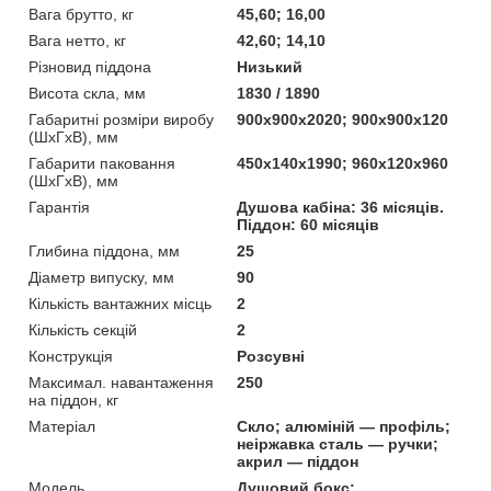
Вага брутто, кг
45,60; 16,00
Вага нетто, кг
42,60; 14,10
Різновид піддона
Низький
Висота скла, мм
1830 / 1890
Габаритні розміри виробу
900х900х2020; 900х900х120
(ШхГхВ), мм
Габарити паковання
450х140х1990; 960х120х960
(ШхГхВ), мм
Гарантія
Душова кабіна: 36 місяців.
Піддон: 60 місяців
Глибина піддона, мм
25
Діаметр випуску, мм
90
Кількість вантажних місць
2
Кількість секцій
2
Конструкція
Розсувні
Максимал. навантаження
250
на піддон, кг
Матеріал
Скло; алюміній — профіль;
неіржавка сталь — ручки;
акрил — піддон
Мoдель
Душовий бокс: