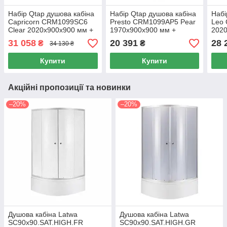
Набір Qtap душова кабіна
Набір Qtap душова кабіна
Набі
Capricorn CRM1099SC6
Presto CRM1099AP5 Pear
Leo
Clear 2020x900x900 мм +
1970x900x900 мм +
2020
піддон Tern 309912C
піддон Robin 309912C
підд
31 058
20 391
28 
₴
₴
34 130 ₴
90x90x12 см з сифоном
90x90x12 см з сифоном
90x9
Купити
Купити
Акційні пропозиції та новинки
–20%
–20%
Душова кабіна Latwa
Душова кабіна Latwa
SC90x90.SAT.HIGH.FR
SC90x90.SAT.HIGH.GR