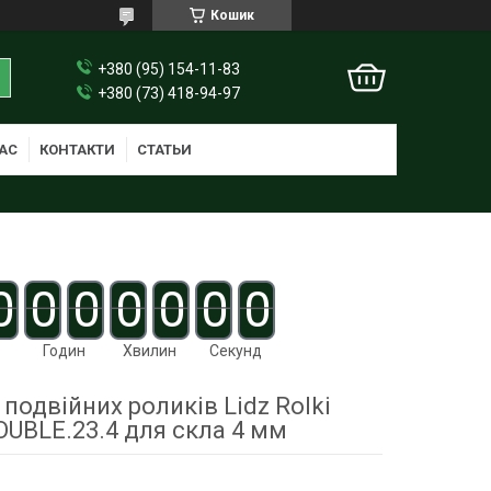
Кошик
+380 (95) 154-11-83
+380 (73) 418-94-97
АС
КОНТАКТИ
СТАТЬИ
0
0
0
0
0
0
0
Годин
Хвилин
Секунд
подвійних роликів Lidz Rolki
OUBLE.23.4 для скла 4 мм