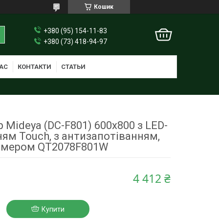
Кошик
+380 (95) 154-11-83
+380 (73) 418-94-97
АС
КОНТАКТИ
СТАТЬИ
 Mideya (DC-F801) 600х800 з LED-
ням Touch, з антизапотіванням,
мером QT2078F801W
4 412 ₴
Купити