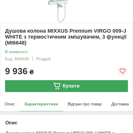
Душова колона MIXXUS Premium VIRGO 009-J
WHITE з термостичним змішувачем, 3 функції
(MI6648)
В наявності
Код: MI6648
Роздріб
9 936
₴
Купити
Опис
Характеристики
Відгуки про товар
Доставка
Опис
Душова колона MIXXUS Premium VIRGO 009-J WHITE з