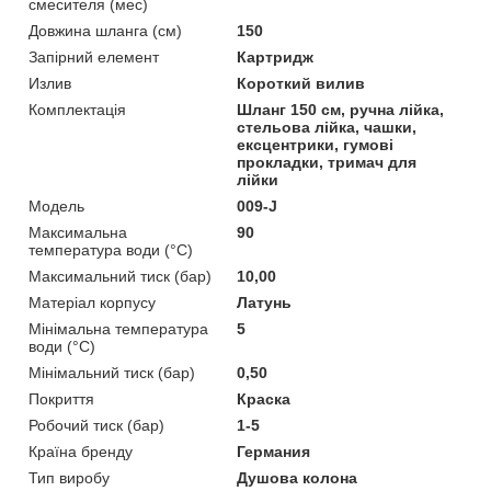
смесителя (мес)
Довжина шланга (см)
150
Запірний елемент
Картридж
Излив
Короткий вилив
Комплектація
Шланг 150 см, ручна лійка,
стельова лійка, чашки,
ексцентрики, гумові
прокладки, тримач для
лійки
Мoдель
009-J
Максимальна
90
температура води (°C)
Максимальний тиск (бар)
10,00
Матеріал корпусу
Латунь
Мінімальна температура
5
води (°C)
Мінімальний тиск (бар)
0,50
Покриття
Краска
Робочий тиск (бар)
1-5
Країна бренду
Германия
Тип виробу
Душова колона