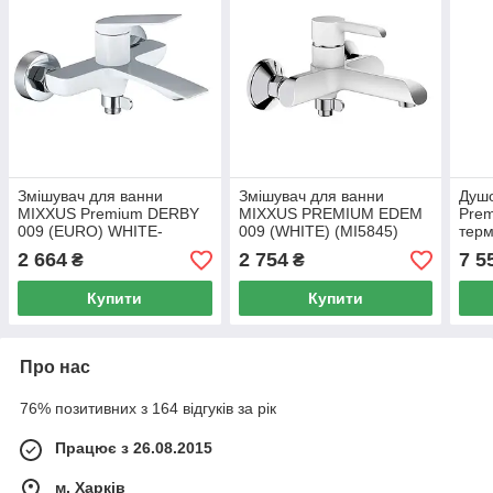
Змішувач для ванни
Змішувач для ванни
Душ
MIXXUS Premium DERBY
MIXXUS PREMIUM EDEM
Prem
009 (EURO) WHITE-
009 (WHITE) (MI5845)
тер
CHROME (MI6615)
зміш
2 664
2 754
7 5
₴
₴
(MI6
Купити
Купити
Про нас
76% позитивних з 164 відгуків за рік
Працює з 26.08.2015
м. Харків