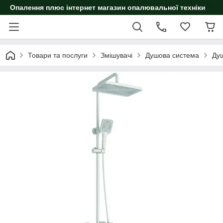
Опалення плюс інтернет магазин опалювальної техніки
Товари та послуги
Змішувачі
Душова система
Ду