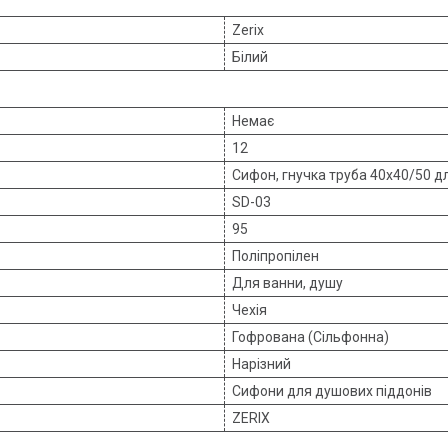
Zerix
Білий
Немає
12
Сифон, гнучка труба 40х40/50 для
SD-03
95
Поліпропілен
Для ванни, душу
Чехія
Гофрована (Сільфонна)
Нарізний
Сифони для душових піддонів
ZERIX