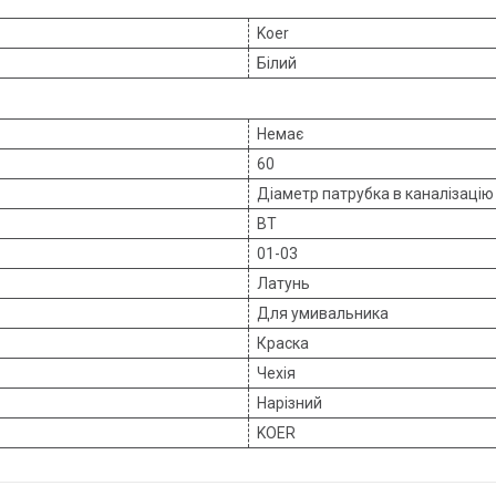
Koer
Білий
Немає
60
Діаметр патрубка в каналізацію
BT
01-03
Латунь
Для умивальника
Краска
Чехія
Нарізний
KOER