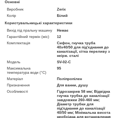
Основні
Виробник
Zerix
Колір
Білий
Користувальницькі характеристики
Вихід під пральну машину
Немає
Гарантійний термін (міс)
12
Комплектація
Сифон, гнучка труба
40х40/50 для під'єднання до
каналізації, сітка переливу з
неірж. сталі
Мoдель
SV-02-C
Максимальна
95
температура води (°C)
Матеріал
Поліпропілен
Призначення
Для ванни, душу
Особливості
Гідрозакрив 58 мм; Відвідна
гнучка трубка до каналізації
завдовжки 260-460 мм;
Діаметр трубки для
під'єднання до каналізації
40/50 мм; Мінімальна висота
необхідна для встановлення