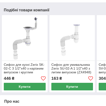
Подібні товари компанії
Сифон для кухні Zerix SK-
Сифон для умивальника
Сифо
02-C 3 1/2"x40 з нарізним
Zerix SU-02-A 1 1/2"x40 з
SV-0
випуском і круглим
литим випуском (ZX4948)
випу
переливом (ZX4954)
(ZX4
446
163
304
₴
₴
Купити
Купити
Про нас