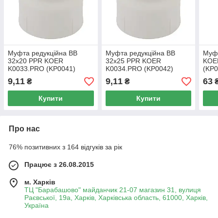
Муфта редукційна ВВ
Муфта редукційна ВВ
Муф
32x20 PPR KOER
32x25 PPR KOER
KOE
K0033.PRO (KP0041)
K0034.PRO (KP0042)
(KP0
9,11
9,11
63
₴
₴
Купити
Купити
Про нас
76% позитивних з 164 відгуків за рік
Працює з 26.08.2015
м. Харків
ТЦ "Барабашово" майданчик 21-07 магазин 31, вулиця
Раєвської, 19а, Харків, Харківська область, 61000, Харків,
Україна