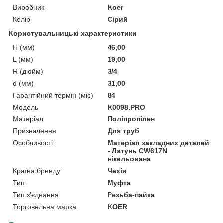
Виробник
Koer
Колір
Сірий
Користувальницькі характеристики
H (мм)
46,00
L (мм)
19,00
R (дюйм)
3/4
d (мм)
31,00
Гарантійний термін (міс)
84
Мoдель
K0098.PRO
Матеріал
Поліпропілен
Призначення
Для труб
Особливості
Матеріал закладних деталей
- Латунь CW617N
нікельована
Країна бренду
Чехія
Тип
Муфта
Тип з'єднання
Резьба-пайка
Торговельна марка
KOER