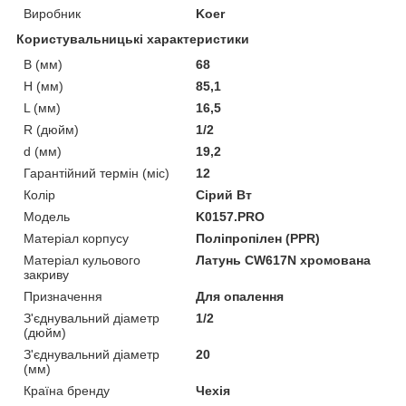
Виробник
Koer
Користувальницькі характеристики
B (мм)
68
H (мм)
85,1
L (мм)
16,5
R (дюйм)
1/2
d (мм)
19,2
Гарантійний термін (міс)
12
Колір
Сірий Вт
Мoдель
K0157.PRO
Матеріал корпусу
Поліпропілен (PPR)
Матеріал кульового
Латунь CW617N хромована
закриву
Призначення
Для опалення
З'єднувальний діаметр
1/2
(дюйм)
З'єднувальний діаметр
20
(мм)
Країна бренду
Чехія