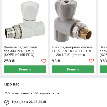
Вентиль радіаторний
Кран радіаторний кутовий
Вент
прямий PPR 20x1/2
EUROPRODUCT EP.0119
прям
(KOER K0165.PRO)
— 20x1/2M" (сталева
(KO
(KP0213)
куля) (EP4044)
(KP0
259
93
338
₴
₴
Купити
Купити
Про нас
75% позитивних з 161 відгука за рік
Працює з 26.08.2015