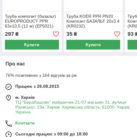
Труба композит (базальт)
Труба KOER PPR PN20
Тру
EUROPRODUCT PPR
Композит БАЗАЛЬТ 20x3.4
Комп
63x10,5 (12 м) (EP5021)
(KR0232)
(KR0
297
35
93
₴
₴
Купити
Купити
Про нас
76% позитивних з 164 відгуків за рік
Працює з 26.08.2015
м. Харків
ТЦ "Барабашово" майданчик 21-07 магазин 31, вулиця
Раєвської, 19а, Харків, Харківська область, 61000, Харків,
Україна
Контакти
Сьогодні працює з 09:00 до 18:00