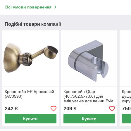
Всі умови повернення
Подібні товари компанії
Кронштейн EP Бронзовий
Кронштейн Qtap
Крон
(AC0593)
(40,7x62,5x70,6) для
душу
змішувачів для ванни Evia,
окру
Tern
QTT
242
209
750
₴
₴
QTEVITER40762570649925
Chr
Купити
Купити