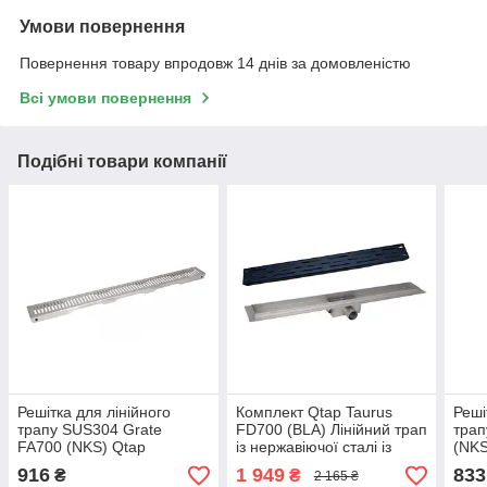
Умови повернення
Повернення товару впродовж 14 днів за домовленістю
Всі умови повернення
Подібні товари компанії
Решітка для лінійного
Комплект Qtap Taurus
Реші
трапу SUS304 Grate
FD700 (BLA) Лінійний трап
трап
FA700 (NKS) Qtap
із нержавіючої сталі із
(NKS
сухим затвором 700 мм
916
1 949
833
₴
₴
2 165 ₴