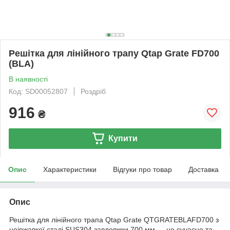
Решітка для лінійного трапу Qtap Grate FD700
(BLA)
В наявності
Код: SD00052807
Роздріб
916
₴
Купити
Опис
Характеристики
Відгуки про товар
Доставка
Опис
Решітка для лінійного трапа Qtap Grate QTGRATEBLAFD700 з
неіржавкої сталі SUS304 завдовжки 700 мм — це сучасне та