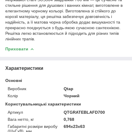
стильне рішення для душових і ванних кімнат, виготовлене в
елегантному чорному кольорі. Виготовлена зі стійкого до
корозії матеріалу, ця решітка забезпечує довговічність і
надійність, а її матова чорна обробка додає вишуканості та
прекрасно поєднується з будь-якою сучасною сантехнікою.
Решітка легко встановлюється й підходить для різних типів
лінійних трапів.
Приховати
Характеристики
Основні
Виробник
Qtap
Колір
Чорний
Користувальницькі характеристики
Артикул
QTGRATEBLAFD700
Вага нетто, кг
0,768
Габаритні розміри виробу
694х23х63
(ШхГхВ), мм