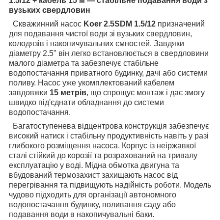
1.5/12 + кабель 15 м — стабільне подавання води з
вузьких свердловин
Скважинний насос
Koer 2.5SDM 1.5/12
призначений
для подавання чистої води зі вузьких свердловин,
колодязів і накопичувальних ємностей. Завдяки
діаметру 2.5" він легко встановлюється в свердловини
малого діаметра та забезпечує стабільне
водопостачання приватного будинку, дачі або системи
поливу. Насос уже укомплектований кабелем
завдовжки
15 метрів
, що спрощує монтаж і дає змогу
швидко під'єднати обладнання до системи
водопостачання.
Багатоступенева відцентрова конструкція забезпечує
високий натиск і стабільну продуктивність навіть у разі
глибокого розміщення насоса. Корпус із неіржавкої
сталі стійкий до корозії та розрахований на тривалу
експлуатацію у воді. Мідна обмотка двигуна та
вбудований термозахист захищають насос від
перегрівання та підвищують надійність роботи. Модель
чудово підходить для організації автономного
водопостачання будинку, поливання саду або
подавання води в накопичувальні баки.