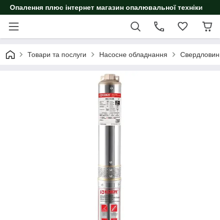
Опалення плюс інтернет магазин опалювальної техніки
Товари та послуги
Насосне обладнання
Свердловин