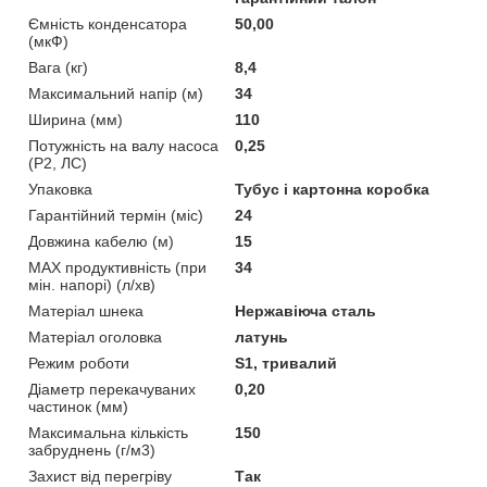
Ємність конденсатора
50,00
(мкФ)
Вага (кг)
8,4
Максимальний напір (м)
34
Ширина (мм)
110
Потужність на валу насоса
0,25
(P2, ЛС)
Упаковка
Тубус і картонна коробка
Гарантійний термін (міс)
24
Довжина кабелю (м)
15
MAX продуктивність (при
34
мін. напорі) (л/хв)
Матеріал шнека
Нержавіюча сталь
Матеріал оголовка
латунь
Режим роботи
S1, тривалий
Діаметр перекачуваних
0,20
частинок (мм)
Максимальна кількість
150
забруднень (г/м3)
Захист від перегріву
Так