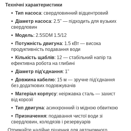
Технічні характеристики
Тип насоса
: свердловинний відцентровий
Діаметр насоса
: 2.5" — підходить для вузьких
свердловин
Модель
: 2.5SDM 1.5/12
Потужність двигуна
: 1.5 кВт — висока
продуктивність подавання води
Кількість щаблів
: 12 — стабільний напір та
ефективна робота на глибині
Діаметр під'єднання
: 1"
Довжина кабелю
: 15 м — зручне під'єднання
без додаткових подовжувачів
Матеріал корпусу
: неіржавка сталь — захист
від корозії
Тип двигуна
: асинхронний із мідною обвиткою
Призначення
: подавання чистої води зі
свердловин, колодязів і резервуарів
Отримайте надійне рішення для автономного