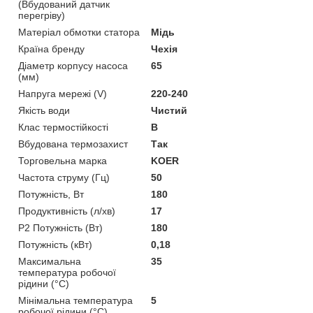
(Вбудований датчик
перегріву)
Матеріал обмотки статора
Мідь
Країна бренду
Чехія
Діаметр корпусу насоса
65
(мм)
Напруга мережі (V)
220-240
Якість води
Чистий
Клас термостійкості
B
Вбудована термозахист
Так
Торговельна марка
KOER
Частота струму (Гц)
50
Потужність, Вт
180
Продуктивність (л/хв)
17
Р2 Потужність (Вт)
180
Потужність (кВт)
0,18
Максимальна
35
температура робочої
рідини (°C)
Мінімальна температура
5
робочої рідини (°C)