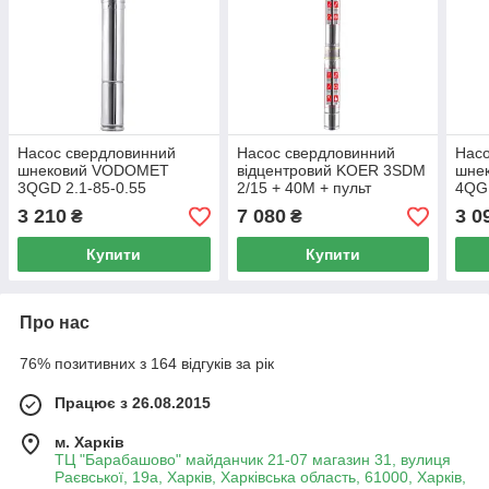
Насос свердловинний
Насос свердловинний
Насо
шнековий VODOMET
відцентровий KOER 3SDM
шне
3QGD 2.1-85-0.55
2/15 + 40M + пульт
4QGD
(VO0007)
(KP2622)
(VO
3 210
7 080
3 0
₴
₴
Купити
Купити
Про нас
76% позитивних з 164 відгуків за рік
Працює з 26.08.2015
м. Харків
ТЦ "Барабашово" майданчик 21-07 магазин 31, вулиця
Раєвської, 19а, Харків, Харківська область, 61000, Харків,