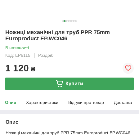
Ножиці механічні для труб PPR 75mm
Europroduct EP.WС046
В наявності
Код: EP6115
Роздріб
1 120
₴
Купити
Опис
Характеристики
Відгуки про товар
Доставка
Опис
Ножиці механічні для труб PPR 75mm Europroduct EP.WС046