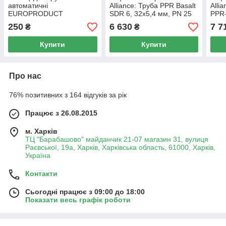
автоматичні
Alliance: Труба PPR Basalt
Alli
EUROPRODUCT
SDR 6, 32х5,4 мм, PN 25
PPR-
EP.WС042
40 м + Ножиці для
25 6
250
6 630
7 7
₴
₴
пластикових труб d20-40,
плас
лезо з
лезо
Купити
Купити
Про нас
76% позитивних з 164 відгуків за рік
Працює з 26.08.2015
м. Харків
ТЦ "Барабашово" майданчик 21-07 магазин 31, вулиця
Раєвської, 19а, Харків, Харківська область, 61000, Харків,
Україна
Контакти
Сьогодні працює з 09:00 до 18:00
Показати весь графік роботи