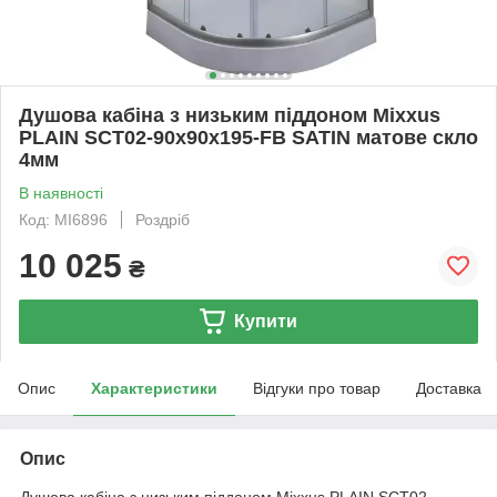
Душова кабіна з низьким піддоном Mixxus
PLAIN SCT02-90x90x195-FB SATIN матове скло
4мм
В наявності
Код: MI6896
Роздріб
10 025
₴
Купити
Опис
Характеристики
Відгуки про товар
Доставка
Опис
Душова кабіна з низьким піддоном Mixxus PLAIN SCT02-