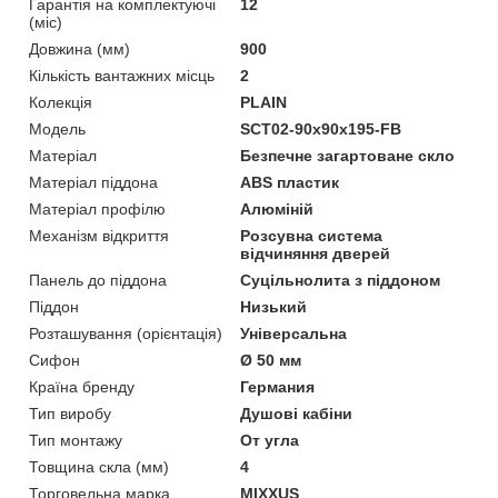
Гарантія на комплектуючі
12
(міс)
Довжина (мм)
900
Кількість вантажних місць
2
Колекція
PLAIN
Мoдель
SCT02-90x90x195-FB
Матеріал
Безпечне загартоване скло
Матеріал піддона
ABS пластик
Матеріал профілю
Алюміній
Механізм відкриття
Розсувна система
відчиняння дверей
Панель до піддона
Суцільнолита з піддоном
Піддон
Низький
Розташування (орієнтація)
Універсальна
Сифон
Ø 50 мм
Країна бренду
Германия
Тип виробу
Душові кабіни
Тип монтажу
От угла
Товщина скла (мм)
4
Торговельна марка
MIXXUS