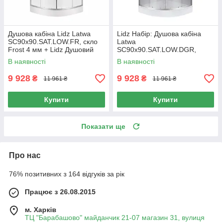
Душова кабіна Lidz Latwa
Lidz Набір: Душова кабіна
SC90x90.SAT.LOW.FR, скло
Latwa
Frost 4 мм + Lidz Душовий
SC90x90.SAT.LOW.DGR,
піддон KAPIELKA ST90x90x15
напівкругла, скло тоноване
В наявності
В наявності
4 мм + Душовий піддон
Kapielka ST90x90x14
9 928
9 928
₴
₴
11 961 ₴
11 961 ₴
Купити
Купити
Показати ще
Про нас
76% позитивних з 164 відгуків за рік
Працює з 26.08.2015
м. Харків
ТЦ "Барабашово" майданчик 21-07 магазин 31, вулиця