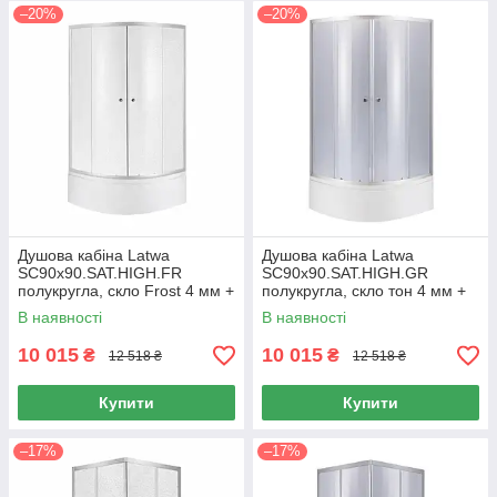
–20%
–20%
Душова кабіна Latwa
Душова кабіна Latwa
SC90x90.SAT.HIGH.FR
SC90x90.SAT.HIGH.GR
полукругла, скло Frost 4 мм +
полукругла, скло тон 4 мм +
Душовий піддон KAPIELKA
Душовий піддон KAPIELKA
В наявності
В наявності
ST90x90x41, з панеллю Lidz
ST90x90x41, з панеллю Lidz
10 015
10 015
₴
₴
12 518 ₴
12 518 ₴
Купити
Купити
–17%
–17%