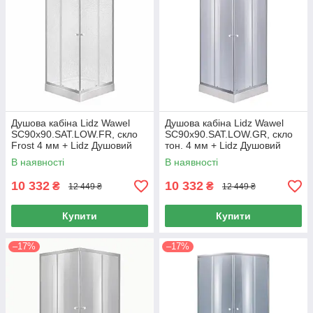
Душова кабіна Lidz Wawel
Душова кабіна Lidz Wawel
SC90x90.SAT.LOW.FR, скло
SC90x90.SAT.LOW.GR, скло
Frost 4 мм + Lidz Душовий
тон. 4 мм + Lidz Душовий
піддон KAPIELKA ST90x90х14
піддон KAPIELKA ST90x90х14
В наявності
В наявності
10 332
10 332
₴
₴
12 449 ₴
12 449 ₴
Купити
Купити
–17%
–17%