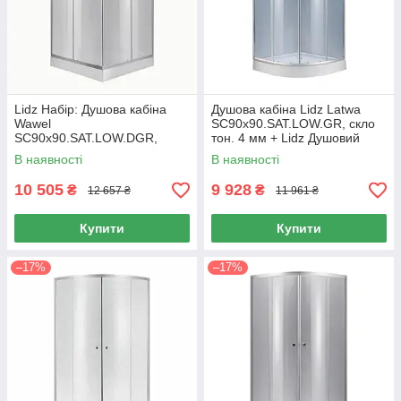
Lidz Набір: Душова кабіна
Душова кабіна Lidz Latwa
Wawel
SC90x90.SAT.LOW.GR, скло
SC90x90.SAT.LOW.DGR,
тон. 4 мм + Lidz Душовий
квадратна, скло тоноване
піддон KAPIELKA ST90x90x14
В наявності
В наявності
4 мм + Душовий піддон
Kapielka ST90x90x14
10 505
9 928
₴
₴
12 657 ₴
11 961 ₴
Купити
Купити
–17%
–17%