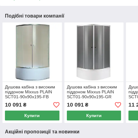
Подібні товари компанії
Душова кабіна з високим
Душова кабіна з високим
Душо
піддоном Mixxus PLAIN
піддоном Mixxus PLAIN
підд
SCT01-90x90x195-FB
SCT01-90x90x195-GR
SCT
SATIN матове скло 4мм
SATIN сіре тоноване скло
CHR
10 091
10 091
11 
₴
₴
4мм
4мм
Купити
Купити
Акційні пропозиції та новинки