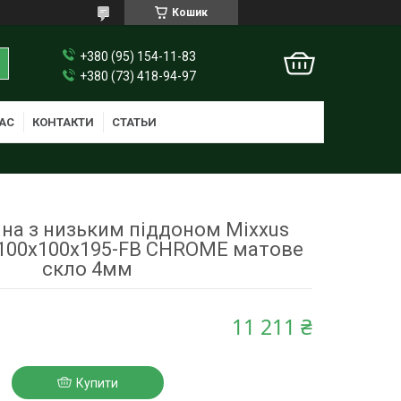
Кошик
+380 (95) 154-11-83
+380 (73) 418-94-97
АС
КОНТАКТИ
СТАТЬИ
на з низьким піддоном Mixxus
-100x100x195-FB CHROME матове
скло 4мм
11 211 ₴
Купити