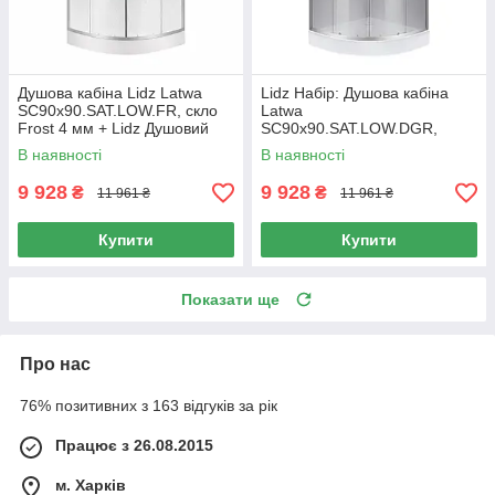
Душова кабіна Lidz Latwa
Lidz Набір: Душова кабіна
SC90x90.SAT.LOW.FR, скло
Latwa
Frost 4 мм + Lidz Душовий
SC90x90.SAT.LOW.DGR,
піддон KAPIELKA ST90x90x15
напівкругла, скло тоноване
В наявності
В наявності
4 мм + Душовий піддон
Kapielka ST90x90x14
9 928
9 928
₴
₴
11 961 ₴
11 961 ₴
Купити
Купити
Показати ще
Про нас
76% позитивних з 163 відгуків за рік
Працює з 26.08.2015
м. Харків