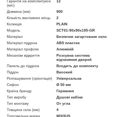
Гарантія на комплектуючі
12
(міс)
Довжина (мм)
900
Кількість вантажних місць
2
Колекція
PLAIN
Мoдель
SCT01-90x90x195-GR
Матеріал
Безпечне загартоване скло
Матеріал піддона
ABS пластик
Матеріал профілю
Алюміній
Механізм відкриття
Розсувна система
відчиняння дверей
Панель до піддона
Входить до комплекту
Піддон
Високий
Розташування (орієнтація)
Універсальна
Сифон
Ø 50 мм
Країна бренду
Германия
Тип виробу
Душові кабіни
Тип монтажу
От угла
Товщина скла (мм)
4
Торговельна марка
MIXXUS