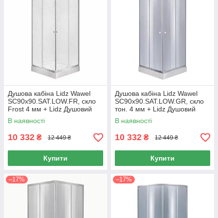
Душова кабіна Lidz Wawel
Душова кабіна Lidz Wawel
SC90x90.SAT.LOW.FR, скло
SC90x90.SAT.LOW.GR, скло
Frost 4 мм + Lidz Душовий
тон. 4 мм + Lidz Душовий
піддон KAPIELKA ST90x90х14
піддон KAPIELKA ST90x90х14
В наявності
В наявності
10 332
10 332
₴
₴
12 449 ₴
12 449 ₴
Купити
Купити
–17%
–17%