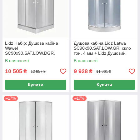
Lidz Набір: Душова кабіна
Душова кабіна Lidz Latwa
Wawel
SC90x90.SAT.LOW.GR, скло
SC90x90.SAT.LOW.DGR,
тон. 4 мм + Lidz Душовий
квадратна, скло тоноване
піддон KAPIELKA ST90x90x14
В наявності
В наявності
4 мм + Душовий піддон
Kapielka ST90x90x14
10 505
9 928
₴
₴
12 657 ₴
11 961 ₴
Купити
Купити
–17%
–17%