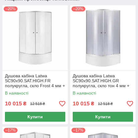
–20%
–20%
Душова кабіна Latwa
Душова кабіна Latwa
SC90x90.SAT.HIGH.FR
SC90x90.SAT.HIGH.GR
полукругла, скло Frost 4 мм +
полукругла, скло тон 4 мм +
Душовий піддон KAPIELKA
Душовий піддон KAPIELKA
В наявності
В наявності
ST90x90x41, з панеллю Lidz
ST90x90x41, з панеллю Lidz
10 015
10 015
₴
₴
12 518 ₴
12 518 ₴
Купити
Купити
–17%
–17%