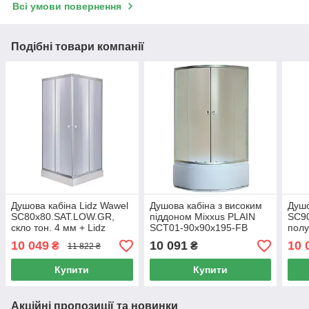
Всі умови повернення
Подібні товари компанії
Душова кабіна Lidz Wawel
Душова кабіна з високим
Душо
SC80x80.SAT.LOW.GR,
піддоном Mixxus PLAIN
SC9
скло тон. 4 мм + Lidz
SCT01-90x90x195-FB
полу
Душовий піддон KAPIELKA
SATIN матове скло 4мм
мм +
10 049
10 091
10 
₴
₴
11 822 ₴
ST80x80х14
KAPI
пане
Купити
Купити
Акційні пропозиції та новинки