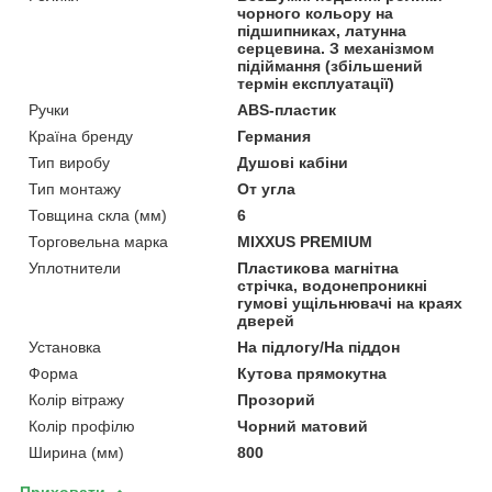
чорного кольору на
підшипниках, латунна
серцевина. З механізмом
підіймання (збільшений
термін експлуатації)
Ручки
ABS-пластик
Країна бренду
Германия
Тип виробу
Душові кабіни
Тип монтажу
От угла
Товщина скла (мм)
6
Торговельна марка
MIXXUS PREMIUM
Уплотнители
Пластикова магнітна
стрічка, водонепроникні
гумові ущільнювачі на краях
дверей
Установка
На підлогу/На піддон
Форма
Кутова прямокутна
Колір вітражу
Прозорий
Колір профілю
Чорний матовий
Ширина (мм)
800
Приховати