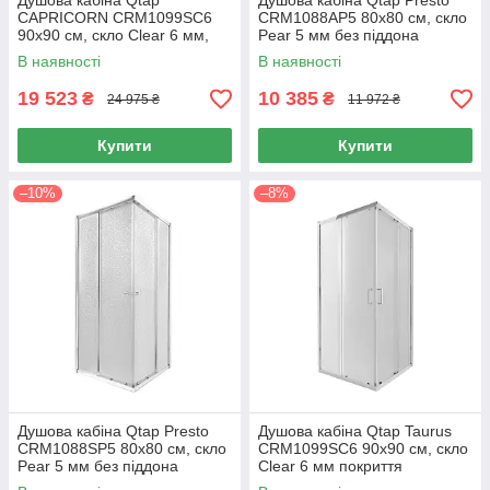
Душова кабіна Qtap
Душова кабіна Qtap Presto
CAPRICORN CRM1099SC6
CRM1088AP5 80х80 см, скло
90х90 см, скло Clear 6 мм,
Pear 5 мм без піддона
CalcLess, без піддона
В наявності
В наявності
19 523
10 385
₴
₴
24 975 ₴
11 972 ₴
Купити
Купити
–10%
–8%
Душова кабіна Qtap Presto
Душова кабіна Qtap Taurus
CRM1088SP5 80х80 см, скло
CRM1099SC6 90х90 см, скло
Pear 5 мм без піддона
Clear 6 мм покриття
CalcLess, без піддона