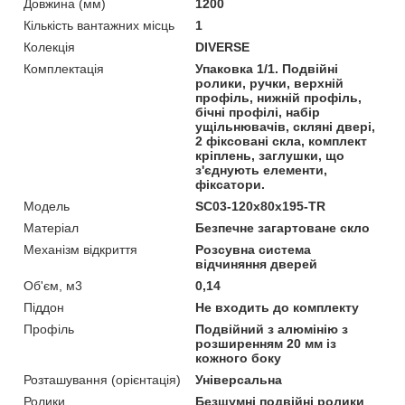
Довжина (мм)
1200
Кількість вантажних місць
1
Колекція
DIVERSE
Комплектація
Упаковка 1/1. Подвійні
ролики, ручки, верхній
профіль, нижній профіль,
бічні профілі, набір
ущільнювачів, скляні двері,
2 фіксовані скла, комплект
кріплень, заглушки, що
з'єднують елементи,
фіксатори.
Мoдель
SC03-120x80x195-TR
Матеріал
Безпечне загартоване скло
Механізм відкриття
Розсувна система
відчиняння дверей
Об'єм, м3
0,14
Піддон
Не входить до комплекту
Профіль
Подвійний з алюмінію з
розширенням 20 мм із
кожного боку
Розташування (орієнтація)
Універсальна
Ролики
Безшумні подвійні ролики