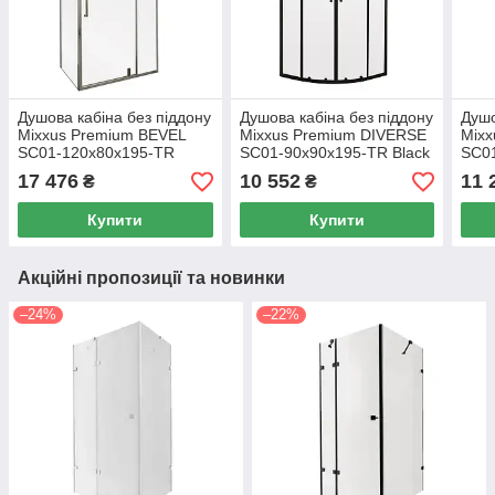
Душова кабіна без піддону
Душова кабіна без піддону
Душо
Mixxus Premium BEVEL
Mixxus Premium DIVERSE
Mixx
SC01-120x80x195-TR
SC01-90x90x195-TR Black
SC0
Chrome прозоре скло 6мм
прозоре скло 5мм
Chro
17 476
10 552
11 
₴
₴
Купити
Купити
Акційні пропозиції та новинки
–24%
–22%