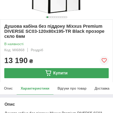
Душова кабіна без піддону Mixxus Premium
DIVERSE SC03-120x80x195-TR Black прозоре
скло 6мм
В наявності
Код: MI6868
Роздріб
13 190
₴
Купити
Опис
Характеристики
Відгуки про товар
Доставка
Опис
Душова кабіна без піддону Mixxus Premium DIVERSE SC03-