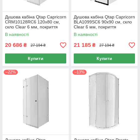
Душова кабіна Qtap Capricorn
Душова кабіна Qtap Capricorn
CRM10128RC6 120x80 см,
BLA1099SC6 90x90 см, скло
скло Clear 6 мм, покриття
Clear 6 мм, покриття
CalcLess без піддона
CalcLess без піддона
В наявності
В наявності
20 686
21 185
₴
₴
27 194 ₴
27 194 ₴
Купити
Купити
–22%
–13%