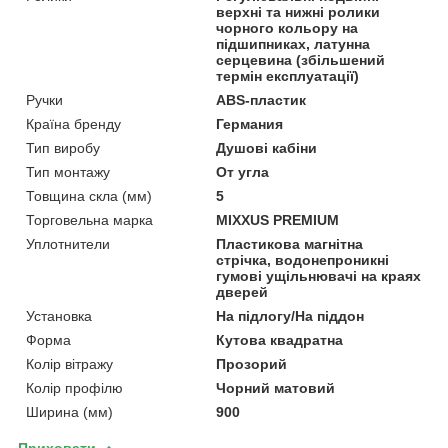
верхні та нижні ролики
чорного кольору на
підшипниках, латунна
серцевина (збільшений
термін експлуатації)
Ручки
ABS-пластик
Країна бренду
Германия
Тип виробу
Душові кабіни
Тип монтажу
От угла
Товщина скла (мм)
5
Торговельна марка
MIXXUS PREMIUM
Уплотнители
Пластикова магнітна
стрічка, водонепроникні
гумові ущільнювачі на краях
дверей
Установка
На підлогу/На піддон
Форма
Кутова квадратна
Колір вітражу
Прозорий
Колір профілю
Чорний матовий
Ширина (мм)
900
Приховати