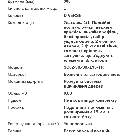
Довжина (мм)
900
Кількість вантажних місць
1
Колекція
DIVERSE
Комплектація
Упаковка 1/1. Подвійні
ролики, ручки, верхній
профіль, нижній профіль,
бічні профілі, набір
ущільнювачів, 2 скляних
дверей, 2 фіксовані вікна,
комплект кріплень,
заглушки, що з'єднують
елементи, фіксатори.
Мoдель
SC02-90x90x195-TR
Матеріал
Безпечне загартоване скло
Механізм відкриття
Розсувна система
відчиняння дверей
Об'єм, м3
0,08
Піддон
Не входить до комплекту
Профіль
Подвійний з алюмінію з
розширенням 15 мм із
кожного боку
Розташування (орієнтація)
Універсальна
Ролики
Регулювальні подвійні