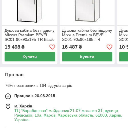
Душова кабіна без піддону
Душова кабіна без піддону
Душо
Mixxus Premium BEVEL
Mixxus Premium BEVEL
Mixx
SC01-90x90x195-TR Black
SC01-90x90x195-TR
SC01
прозоре скло 6мм
Chrome прозоре скло 6мм
проз
15 498
16 487
10 
₴
₴
Купити
Купити
Про нас
76% позитивних з 164 відгуків за рік
Працює з 26.08.2015
м. Харків
ТЦ "Барабашово" майданчик 21-07 магазин 31, вулиця
Раєвської, 19а, Харків, Харківська область, 61000, Харків,
Україна