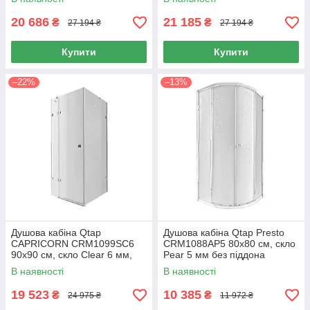
20 686
21 185
₴
₴
27 194 ₴
27 194 ₴
Купити
Купити
–22%
–13%
Душова кабіна Qtap
Душова кабіна Qtap Presto
CAPRICORN CRM1099SC6
CRM1088AP5 80х80 см, скло
90х90 см, скло Clear 6 мм,
Pear 5 мм без піддона
CalcLess, без піддона
В наявності
В наявності
19 523
10 385
₴
₴
24 975 ₴
11 972 ₴