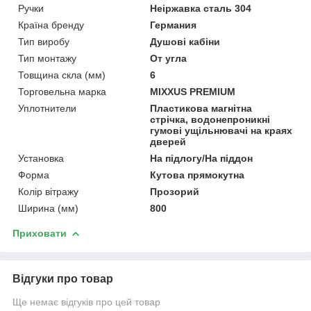
Ручки
Неіржавка сталь 304
Країна бренду
Германия
Тип виробу
Душові кабіни
Тип монтажу
От угла
Товщина скла (мм)
6
Торговельна марка
MIXXUS PREMIUM
Уплотнители
Пластикова магнітна
стрічка, водонепроникні
гумові ущільнювачі на краях
дверей
Установка
На підлогу/На піддон
Форма
Кутова прямокутна
Колір вітражу
Прозорий
Ширина (мм)
800
Приховати
Відгуки про товар
Ще немає відгуків про цей товар