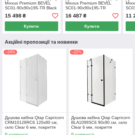
Mixxus Premium BEVEL
Mixxus Premium BEVEL
Mixx
SC01-90x90x195-TR Black
SC01-90x90x195-TR
SC0
прозоре скло 6мм
Chrome прозоре скло 6мм
Chro
15 498
16 487
11 
₴
₴
Купити
Купити
Акційні пропозиції та новинки
–24%
–22%
Душова кабіна Qtap Capricorn
Душова кабіна Qtap Capricorn
CRM10128RC6 120x80 см,
BLA1099SC6 90x90 см, скло
скло Clear 6 мм, покриття
Clear 6 мм, покриття
CalcLess без піддона
CalcLess без піддона
В наявності
В наявності