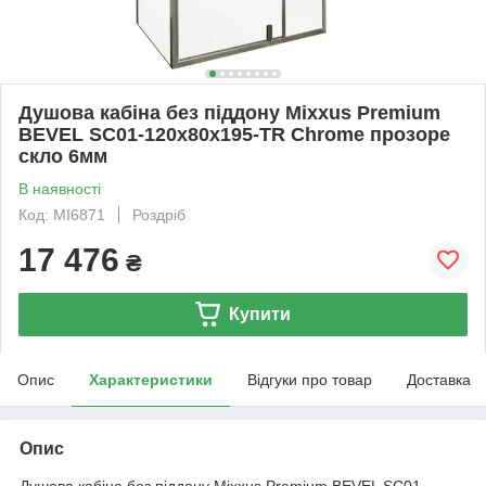
Душова кабіна без піддону Mixxus Premium
BEVEL SC01-120x80x195-TR Chrome прозоре
скло 6мм
В наявності
Код: MI6871
Роздріб
17 476
₴
Купити
Опис
Характеристики
Відгуки про товар
Доставка
Опис
Душова кабіна без піддону Mixxus Premium BEVEL SC01-