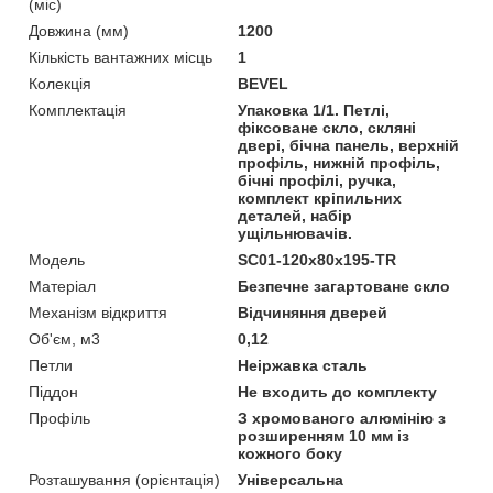
(міс)
Довжина (мм)
1200
Кількість вантажних місць
1
Колекція
BEVEL
Комплектація
Упаковка 1/1. Петлі,
фіксоване скло, скляні
двері, бічна панель, верхній
профіль, нижній профіль,
бічні профілі, ручка,
комплект кріпильних
деталей, набір
ущільнювачів.
Мoдель
SC01-120x80x195-TR
Матеріал
Безпечне загартоване скло
Механізм відкриття
Відчиняння дверей
Об'єм, м3
0,12
Петли
Неіржавка сталь
Піддон
Не входить до комплекту
Профіль
З хромованого алюмінію з
розширенням 10 мм із
кожного боку
Розташування (орієнтація)
Універсальна