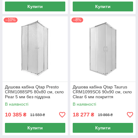
Купити
Купити
–10%
–8%
Душова кабіна Qtap Presto
Душова кабіна Qtap Taurus
CRM1088SP5 80х80 см, скло
CRM1099SC6 90х90 см, скло
Pear 5 мм без піддона
Clear 6 мм покриття
CalcLess, без піддона
В наявності
В наявності
10 385
18 277
₴
₴
11 559 ₴
19 866 ₴
Купити
Купити