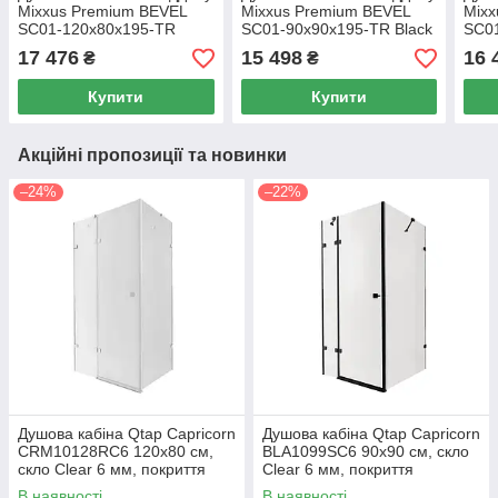
Mixxus Premium BEVEL
Mixxus Premium BEVEL
Mixx
SC01-120x80x195-TR
SC01-90x90x195-TR Black
SC0
Chrome прозоре скло 6мм
прозоре скло 6мм
Chro
17 476
15 498
16 
₴
₴
Купити
Купити
Акційні пропозиції та новинки
–24%
–22%
Душова кабіна Qtap Capricorn
Душова кабіна Qtap Capricorn
CRM10128RC6 120x80 см,
BLA1099SC6 90x90 см, скло
скло Clear 6 мм, покриття
Clear 6 мм, покриття
CalcLess без піддона
CalcLess без піддона
В наявності
В наявності