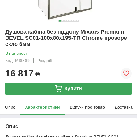
Душова кабіна без піддону Mixxus Premium
BEVEL SC01-100x80x195-TR Chrome прозоре
скло 6мм
В наявності
Код: MI6869
Роздріб
16 817
₴
Купити
Опис
Характеристики
Відгуки про товар
Доставка
Опис
Душова кабіна без піддону Mixxus Premium BEVEL SC01-