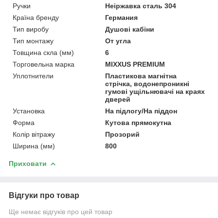
Ручки
Неіржавка сталь 304
Країна бренду
Германия
Тип виробу
Душові кабіни
Тип монтажу
От угла
Товщина скла (мм)
6
Торговельна марка
MIXXUS PREMIUM
Уплотнители
Пластикова магнітна
стрічка, водонепроникні
гумові ущільнювачі на краях
дверей
Установка
На підлогу/На піддон
Форма
Кутова прямокутна
Колір вітражу
Прозорий
Ширина (мм)
800
Приховати
Відгуки про товар
Ще немає відгуків про цей товар