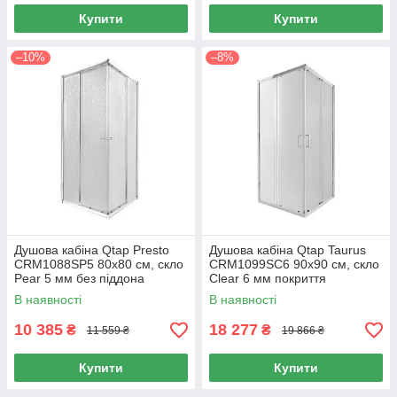
Купити
Купити
–10%
–8%
Душова кабіна Qtap Presto
Душова кабіна Qtap Taurus
CRM1088SP5 80х80 см, скло
CRM1099SC6 90х90 см, скло
Pear 5 мм без піддона
Clear 6 мм покриття
CalcLess, без піддона
В наявності
В наявності
10 385
18 277
₴
₴
11 559 ₴
19 866 ₴
Купити
Купити