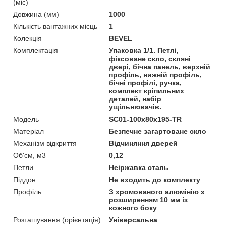
(міс)
Довжина (мм)
1000
Кількість вантажних місць
1
Колекція
BEVEL
Комплектація
Упаковка 1/1. Петлі,
фіксоване скло, скляні
двері, бічна панель, верхній
профіль, нижній профіль,
бічні профілі, ручка,
комплект кріпильних
деталей, набір
ущільнювачів.
Мoдель
SC01-100x80x195-TR
Матеріал
Безпечне загартоване скло
Механізм відкриття
Відчиняння дверей
Об'єм, м3
0,12
Петли
Неіржавка сталь
Піддон
Не входить до комплекту
Профіль
З хромованого алюмінію з
розширенням 10 мм із
кожного боку
Розташування (орієнтація)
Універсальна