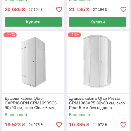
20 686
21 185
₴
₴
27 194 ₴
27 194 ₴
Купити
Купити
–22%
–13%
Душова кабіна Qtap
Душова кабіна Qtap Presto
CAPRICORN CRM1099SC6
CRM1088AP5 80х80 см, скло
90х90 см, скло Clear 6 мм,
Pear 5 мм без піддона
CalcLess, без піддона
В наявності
В наявності
19 523
10 385
₴
₴
24 975 ₴
11 972 ₴