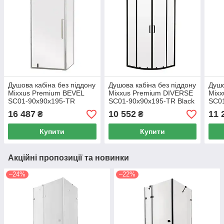
Душова кабіна без піддону
Душова кабіна без піддону
Душо
Mixxus Premium BEVEL
Mixxus Premium DIVERSE
Mixx
SC01-90x90x195-TR
SC01-90x90x195-TR Black
SC0
Chrome прозоре скло 6мм
прозоре скло 5мм
Chro
16 487
10 552
11 
₴
₴
Купити
Купити
Акційні пропозиції та новинки
–24%
–22%