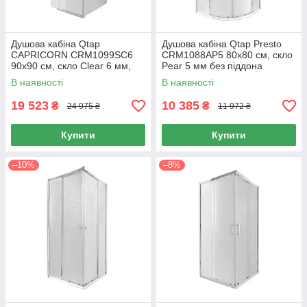
Душова кабіна Qtap
Душова кабіна Qtap Presto
CAPRICORN CRM1099SC6
CRM1088AP5 80х80 см, скло
90х90 см, скло Clear 6 мм,
Pear 5 мм без піддона
CalcLess, без піддона
В наявності
В наявності
19 523
10 385
₴
₴
24 975 ₴
11 972 ₴
Купити
Купити
–10%
–8%