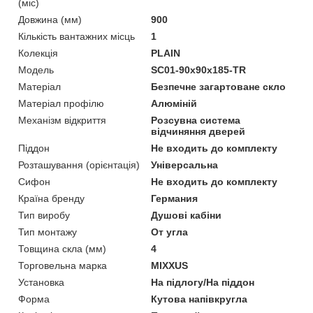
(міс)
Довжина (мм)
900
Кількість вантажних місць
1
Колекція
PLAIN
Мoдель
SC01-90x90x185-TR
Матеріал
Безпечне загартоване скло
Матеріал профілю
Алюміній
Механізм відкриття
Розсувна система
відчиняння дверей
Піддон
Не входить до комплекту
Розташування (орієнтація)
Універсальна
Сифон
Не входить до комплекту
Країна бренду
Германия
Тип виробу
Душові кабіни
Тип монтажу
От угла
Товщина скла (мм)
4
Торговельна марка
MIXXUS
Установка
На підлогу/На піддон
Форма
Кутова напівкругла