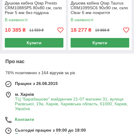
Душова кабіна Qtap Presto
Душова кабіна Qtap Taurus
CRM1088SP5 80х80 см, скло
CRM1099SC6 90х90 см, скло
Pear 5 мм без піддона
Clear 6 мм покриття
CalcLess, без піддона
В наявності
В наявності
10 385
18 277
₴
₴
11 559 ₴
19 866 ₴
Купити
Купити
Про нас
76% позитивних з 164 відгуків за рік
Працює з 26.08.2015
м. Харків
ТЦ "Барабашово" майданчик 21-07 магазин 31, вулиця
Раєвської, 19а, Харків, Харківська область, 61000, Харків,
Україна
Контакти
Сьогодні працює з 09:00 до 18:00