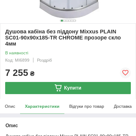
Душова кабіна без піддону Mixxus PLAIN
SC01-90x90x185-TR CHROME прозоре скло
4мм
В наявності
Код: MI6899
Роздріб
7 255
₴
Купити
Опис
Характеристики
Відгуки про товар
Доставка
Опис
Душова кабіна без піддону Mixxus PLAIN SC01-90x90x185-TR