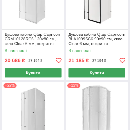
Душова кабіна Qtap Capricorn
Душова кабіна Qtap Capricorn
CRM10128RC6 120x80 см,
BLA1099SC6 90x90 см, скло
скло Clear 6 мм, покриття
Clear 6 мм, покриття
CalcLess без піддона
CalcLess без піддона
В наявності
В наявності
20 686
21 185
₴
₴
27 194 ₴
27 194 ₴
Купити
Купити
–22%
–13%