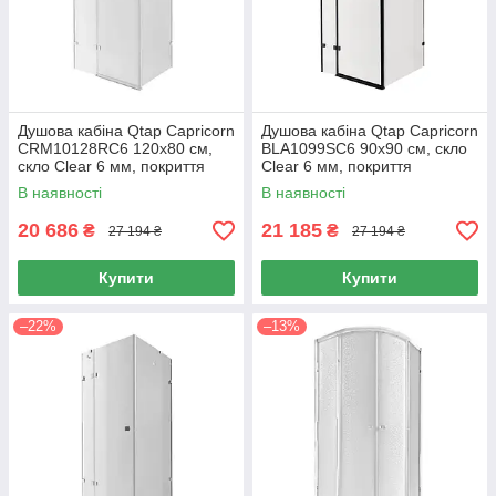
Душова кабіна Qtap Capricorn
Душова кабіна Qtap Capricorn
CRM10128RC6 120x80 см,
BLA1099SC6 90x90 см, скло
скло Clear 6 мм, покриття
Clear 6 мм, покриття
CalcLess без піддона
CalcLess без піддона
В наявності
В наявності
20 686
21 185
₴
₴
27 194 ₴
27 194 ₴
Купити
Купити
–22%
–13%