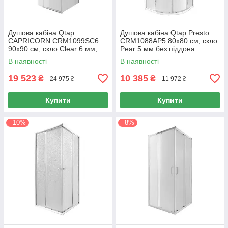
Душова кабіна Qtap
Душова кабіна Qtap Presto
CAPRICORN CRM1099SC6
CRM1088AP5 80х80 см, скло
90х90 см, скло Clear 6 мм,
Pear 5 мм без піддона
CalcLess, без піддона
В наявності
В наявності
19 523
10 385
₴
₴
24 975 ₴
11 972 ₴
Купити
Купити
–10%
–8%