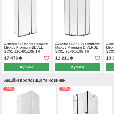
Душова кабіна без піддону
Душова кабіна без піддону
Душо
Mixxus Premium BEVEL
Mixxus Premium DIVERSE
Mixx
SC01-120x80x195-TR
SC01-90x90x195-TR
SC0
Chrome прозоре скло 6мм
Chrome прозоре скло 5мм
Chro
17 476
11 211
13 
₴
₴
Купити
Купити
Акційні пропозиції та новинки
–24%
–22%