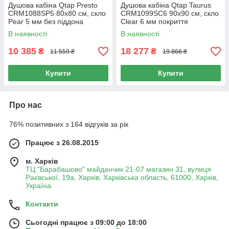
Душова кабіна Qtap Presto
Душова кабіна Qtap Taurus
CRM1088SP5 80х80 см, скло
CRM1099SC6 90х90 см, скло
Pear 5 мм без піддона
Clear 6 мм покриття
CalcLess, без піддона
В наявності
В наявності
10 385
18 277
₴
₴
11 559 ₴
19 866 ₴
Купити
Купити
Про нас
76% позитивних з 164 відгуків за рік
Працює з 26.08.2015
м. Харків
ТЦ "Барабашово" майданчик 21-07 магазин 31, вулиця
Раєвської, 19а, Харків, Харківська область, 61000, Харків,
Україна
Контакти
Сьогодні працює з 09:00 до 18:00