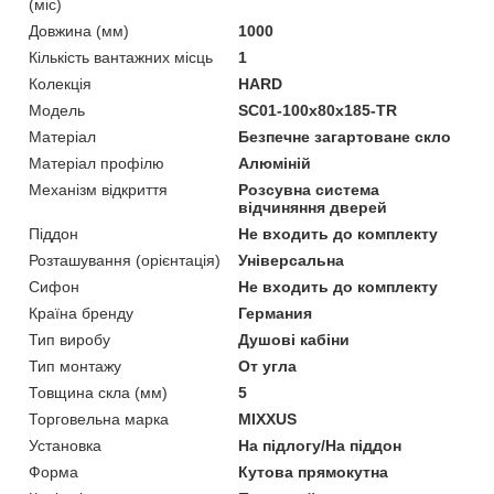
(міс)
Довжина (мм)
1000
Кількість вантажних місць
1
Колекція
HARD
Мoдель
SC01-100x80x185-TR
Матеріал
Безпечне загартоване скло
Матеріал профілю
Алюміній
Механізм відкриття
Розсувна система
відчиняння дверей
Піддон
Не входить до комплекту
Розташування (орієнтація)
Універсальна
Сифон
Не входить до комплекту
Країна бренду
Германия
Тип виробу
Душові кабіни
Тип монтажу
От угла
Товщина скла (мм)
5
Торговельна марка
MIXXUS
Установка
На підлогу/На піддон
Форма
Кутова прямокутна