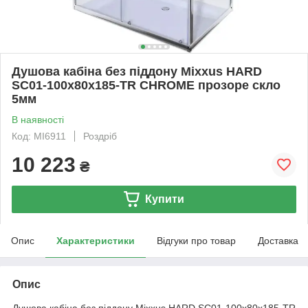
Душова кабіна без піддону Mixxus HARD
SC01-100x80x185-TR CHROME прозоре скло
5мм
В наявності
Код: MI6911
Роздріб
10 223
₴
Купити
Опис
Характеристики
Відгуки про товар
Доставка
Опис
Душова кабіна без піддону Mixxus HARD SC01-100x80x185-TR