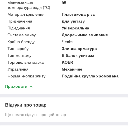
Максимальна
95
температура води (°C)
Матеріал кріплення
Пластикова різь
Призначення
Для унітазу
Під'єднання
Універсальна
Система змиву
Дворежимне змивання
Країна бренду
Чехія
Тип виробу
Зливна арматура
Тип монтажу
В бачок унитаза
Торговельна марка
KOER
Управління
Механічне
Форма кнопки зливу
Подвійна кругла хромована
Приховати
Відгуки про товар
Ще немає відгуків про цей товар