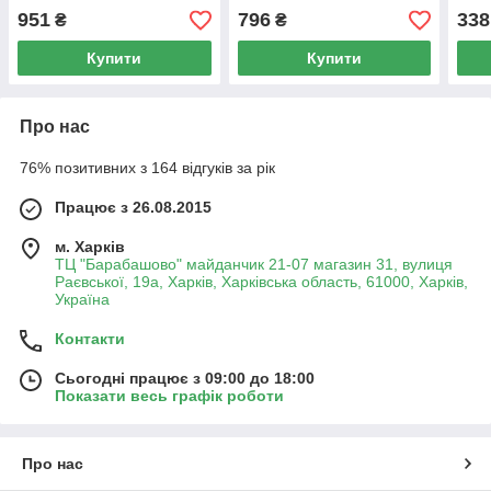
універс. підключенням)
підключенням, 1/2"
підк
951
796
338
₴
₴
плас
1/2"
Купити
Купити
Про нас
76% позитивних з 164 відгуків за рік
Працює з 26.08.2015
м. Харків
ТЦ "Барабашово" майданчик 21-07 магазин 31, вулиця
Раєвської, 19а, Харків, Харківська область, 61000, Харків,
Україна
Контакти
Сьогодні працює з 09:00 до 18:00
Показати весь графік роботи
Про нас