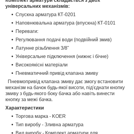
Комплект арматури складається з двох
універсальних механізмів:
Спускна арматура КТ-0201
Наповнювальна арматура (впускна) КТ-0101
Переваги:
Регулювання подачі води (подвійний змив)
Латунне різьблення 3/8"
Універсальне підключення (нижнє і бічне)
Високоякісні матеріали
Пневматичний привід клапана змиву
Пневмопривід клапана змиву дає змогу встановити
механізм на бачок будь-якої висоти, під'єднати кнопку
змиву з будь-якого боку бачка або навіть винести
кнопку за межі бачка.
Характеристики
Торгова марка - KOER
Тип виробу - Зливна арматура
Вид виробу - Комплект арматури для