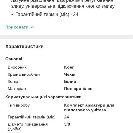
латунне різьблення, два режими регулювання
зливу, універсальне підключення кнопки змиву
Гарантійний термін (міс) - 24
Приховати
Характеристики
Основні
Виробник
Koer
Країна виробник
Чехія
Колір
Білий
Матеріал
Поліпропілен
Користувальницькі характеристики
Тип виробу
Комплект арматури для
підлогового унітаза
Гарантійний термін (міс)
24
Діаметр приєднання
3/8
(дюйм)