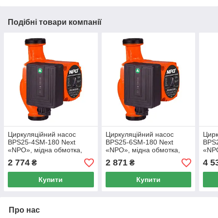
Подібні товари компанії
Циркуляційний насос
Циркуляційний насос
Цирк
BPS25-4SM-180 Next
BPS25-6SM-180 Next
BPS
«NPO», мідна обмотка,
«NPO», мідна обмотка,
«NPO
комплект гайок
комплект гайок
комп
2 774
2 871
4 5
₴
₴
Купити
Купити
Про нас