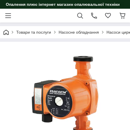
Опалення плюс інтернет магазин опалювальної техніки
Товари та послуги
Насосне обладнання
Насоси цирк