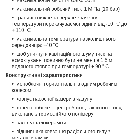
максимальний вміст гліколю: 50%
максимальний робочий тиск: 1 М Па (10 бар)
граничні нижне та верхне значення
температури перекачуваємої рідини від -10 °С до
+ 110 °С
максимальна температура навколишнього
середовища: +40 °С
щоб уникнути кавітаційного шуму тиск на
всмоктуванні повинно бути не менше 1,5 м
водяного стовпа при температурі + 90 ° С
Конструктивні характеристики
моноблочні горизонтальні з одним робочим
колесом
корпус насосної камери з чавуну
колесо робоче – центробіжне, закритого типу,
виконане з термостійкого полімеру
вал з металокераміки
підшипники ковзання радіального типу з
металокераміки