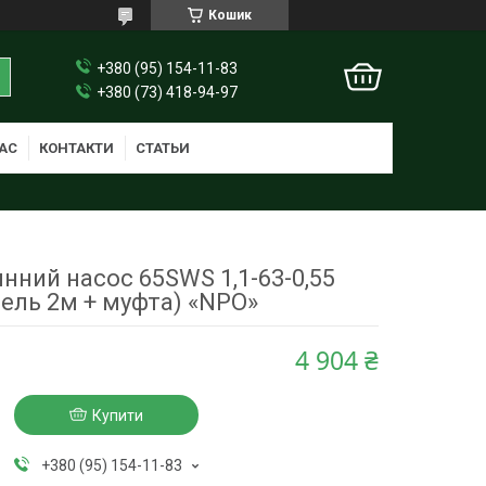
Кошик
+380 (95) 154-11-83
+380 (73) 418-94-97
АС
КОНТАКТИ
СТАТЬИ
нний насос 65SWS 1,1-63-0,55
бель 2м + муфта) «NPO»
4 904 ₴
Купити
+380 (95) 154-11-83