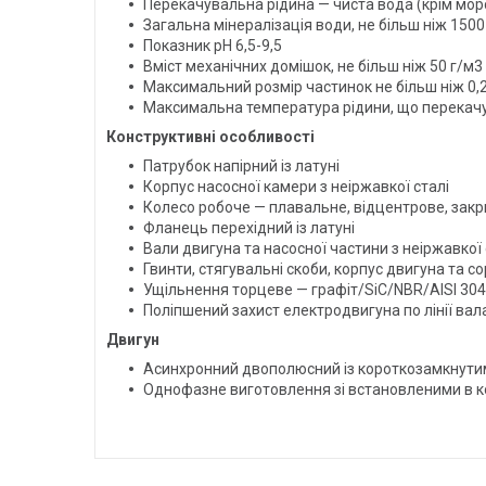
Перекачувальна рідина — чиста вода (крім мор
Загальна мінералізація води, не більш ніж 1500
Показник pH 6,5-9,5
Вміст механічних домішок, не більш ніж 50 г/м3
Максимальний розмір частинок не більш ніж 0,
Максимальна температура рідини, що перекачу
Конструктивні особливості
Патрубок напірний із латуні
Корпус насосної камери з неіржавкої сталі
Колесо робоче — плавальне, відцентрове, закр
Фланець перехідний із латуні
Вали двигуна та насосної частини з неіржавкої с
Гвинти, стягувальні скоби, корпус двигуна та с
Ущільнення торцеве — графіт/SiC/NBR/AISI 304
Поліпшений захист електродвигуна по лінії в
Двигун
Асинхронний двополюсний із короткозамкнути
Однофазне виготовлення зі встановленими в к