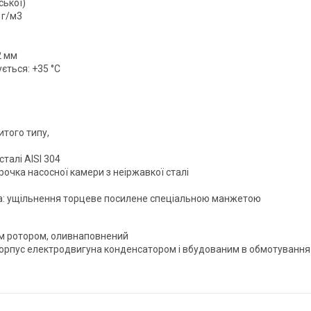
ської)
 г/м3
2 мм
ється: +35 °C
итого типу,
талі AISI 304
орочка насосної камери з неіржавкої сталі
ала: ущільнення торцеве посилене спеціальною манжетою
м ротором, оливнаповнений
орпус електродвигуна конденсатором і вбудованим в обмотування