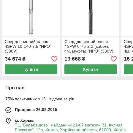
Свердловинний насос
Свердловинний насос
Свер
4SPW 10-140-7,5 "NPO"
4SPW 6-75-2,2 (кабель
4SPW
(380V)
4м, муфта) "NPO" (380V)
4м, 
34 674
13 668
16 
₴
₴
Купити
Купити
Про нас
75% позитивних з 161 відгука за рік
Працює з 26.08.2015
м. Харків
ТЦ "Барабашово" майданчик 21-07 магазин 31, вулиця
Раєвської, 19а, Харків, Харківська область, 61000, Харків,