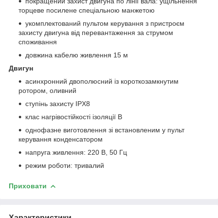
покращений захист двигуна по лінії вала: ущільнення
торцеве посилене спеціальною манжетою
укомплектований пультом керування з пристроєм
захисту двигуна від перевантаження за струмом
споживання
довжина кабелю живлення 15 м
Двигун
асинхронний двополюсний із короткозамкнутим
ротором, оливний
ступінь захисту IPХ8
клас нагрівостійкості ізоляції В
однофазне виготовлення зі встановленим у пульт
керування конденсатором
напруга живлення: 220 В, 50 Гц
режим роботи: тривалий
Приховати
Характеристики