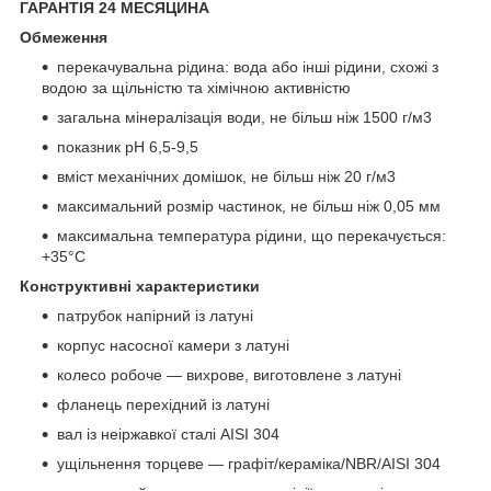
ГАРАНТІЯ 24 МЕСЯЦИНА
Обмеження
перекачувальна рідина: вода або інші рідини, схожі з
водою за щільністю та хімічною активністю
загальна мінералізація води, не більш ніж 1500 г/м
3
показник pH 6,5-9,5
вміст механічних домішок, не більш ніж 20 г/м
3
максимальний розмір частинок, не більш ніж 0,05 мм
максимальна температура рідини, що перекачується:
+35°С
Конструктивні характеристики
патрубок напірний із латуні
корпус насосної камери з латуні
колесо робоче — вихрове, виготовлене з латуні
фланець перехідний із латуні
вал із неіржавкої сталі AISI 304
ущільнення торцеве — графіт/кераміка/NBR/AISI 304