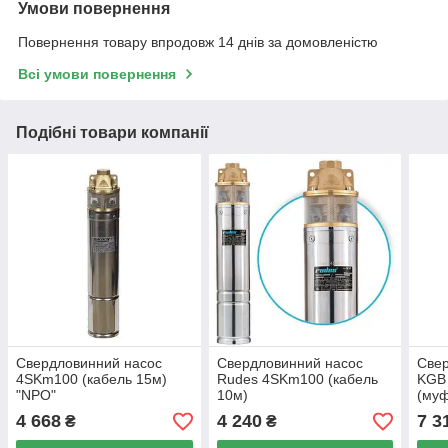
Умови повернення
Повернення товару впродовж 14 днів за домовленістю
Всі умови повернення
Подібні товари компанії
Свердловинний насос
Свердловинний насос
Свер
4SKm100 (кабель 15м)
Rudes 4SKm100 (кабель
KGB 
"NPO"
10м)
(муф
кабе
4 668
4 240
7 3
₴
₴