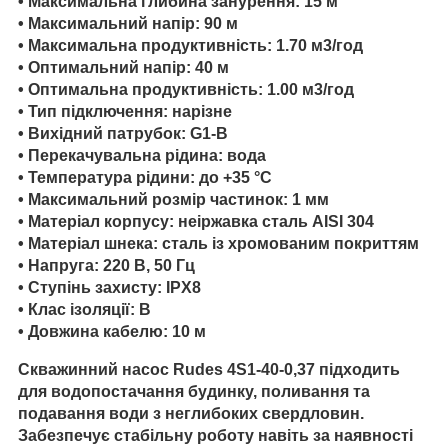
•
Максимальна глибина занурення
: 15 м
•
Максимальний напір
: 90 м
•
Максимальна продуктивність
: 1.70 м3/год
•
Оптимальний напір
: 40 м
•
Оптимальна продуктивність
: 1.00 м3/год
•
Тип підключення
: нарізне
•
Вихідний патрубок
: G1-B
•
Перекачувальна рідина
: вода
•
Температура рідини
: до +35 °C
•
Максимальний розмір частинок
: 1 мм
•
Матеріал корпусу
: неіржавка сталь AISI 304
•
Матеріал шнека
: сталь із хромованим покриттям
•
Напруга
: 220 В, 50 Гц
•
Ступінь захисту
: IPX8
•
Клас ізоляції
: B
•
Довжина кабелю
: 10 м
Скважинний насос Rudes 4S1-40-0,37 підходить
для водопостачання будинку, поливання та
подавання води з неглибоких свердловин.
Забезпечує стабільну роботу навіть за наявності