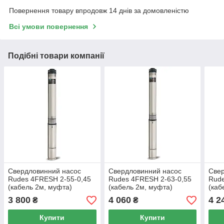
Повернення товару впродовж 14 днів за домовленістю
Всі умови повернення
Подібні товари компанії
Свердловинний насос
Свердловинний насос
Свер
Rudes 4FRESH 2-55-0,45
Rudes 4FRESH 2-63-0,55
Rude
(кабель 2м, муфта)
(кабель 2м, муфта)
(каб
3 800
4 060
4 2
₴
₴
Купити
Купити