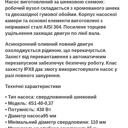
Насос виготовлений за шнековою схемою:
робочий вузол складається з хромованого шнека
та двозахідної гумової обойми. Корпус насосної
камери та основні елементи виготовлені з
неіржавкої сталі AISI 304. Посилене торцеве
ущільнення захищає двигун по лінії вала.
Асинхронний оливний повний двигун
охолоджується рідиною, що перекачується.
Захист від перевантаження з автоматичним
перезапуском забезпечує безпечну роботу. Клас
захисту IPX8 дає змогу використовувати насос у
разі повного занурення.
Технічні характеристики
•
Тип насоса
: свердловинний шнековий
•
Модель
: 4S1-40-0,37
•
Потужність
: 430 Вт
•
Діаметр насоса
95 мм
•
Мінімальний діаметр свердловини
: 110 мм